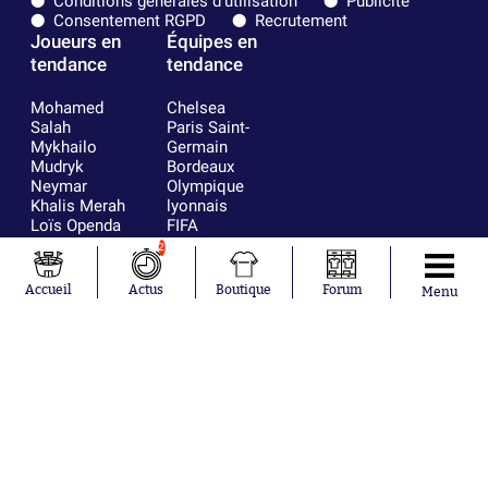
Conditions générales d'utilisation
Publicité
Consentement RGPD
Recrutement
Joueurs en
Équipes en
tendance
tendance
Mohamed
Chelsea
Salah
Paris Saint-
Mykhailo
Germain
Mudryk
Bordeaux
Neymar
Olympique
Khalis Merah
lyonnais
Loïs Openda
FIFA
Moussa
Real Madrid
2
Niakhaté
RC Strasbourg
Nicolás
AC Milan
Accueil
Actus
Boutique
Forum
Menu
Tagliafico
France
Pavel Šulc
RC Lens
Josh Maja
Gauthier Hein