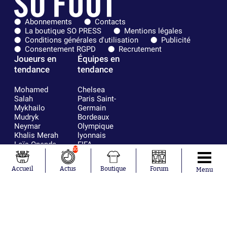
Abonnements
Contacts
La boutique SO PRESS
Mentions légales
Conditions générales d'utilisation
Publicité
Consentement RGPD
Recrutement
Joueurs en
Équipes en
tendance
tendance
Mohamed
Chelsea
Salah
Paris Saint-
Mykhailo
Germain
Mudryk
Bordeaux
Neymar
Olympique
Khalis Merah
lyonnais
Loïs Openda
FIFA
10
Moussa
Real Madrid
Niakhaté
RC Strasbourg
Accueil
Actus
Boutique
Forum
Menu
Nicolás
AC Milan
Tagliafico
France
Pavel Šulc
RC Lens
Josh Maja
Gauthier Hein