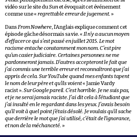
vidéo sur le site du
Sun
et évoquait cet événement
comme une «
regrettable erreur de jugement
. »
Dans
From Nowhere
, l’Anglais explique comment cet
épisode gâche désormais sa vie. «
Il n’y a aucun moyen
d’effacer ce qui s’est passé en juillet 2015. Le mot
racisme entache constamment mon nom. C’est pire
qu’un casier judiciaire. Certaines personnes ne me
pardonneront jamais. D’autres accepteront le fait que
j’ai commis une terrible erreur et reconnaîtront que j’ai
appris de cela. Sur YouTube quand mes enfants tapent
le nom de leur père et qu’ils voient
« Jamie Vardy
racist »
. Sur Google pareil. C’est horrible. Je ne suis pas,
et je ne serai jamais raciste. J’ai dit cela à l’étudiant que
j’ai insulté en le regardant dans les yeux. J’avais besoin
qu’il voit à quel point j’étais désolé. Je voulais qu’il sache
que derrière le mot que j’ai utilisé, c’était de l’ignorance,
et non de la méchanceté.
»