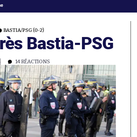
ne
BASTIA/PSG (0-2)
près Bastia-PSG
4
14
RÉACTIONS