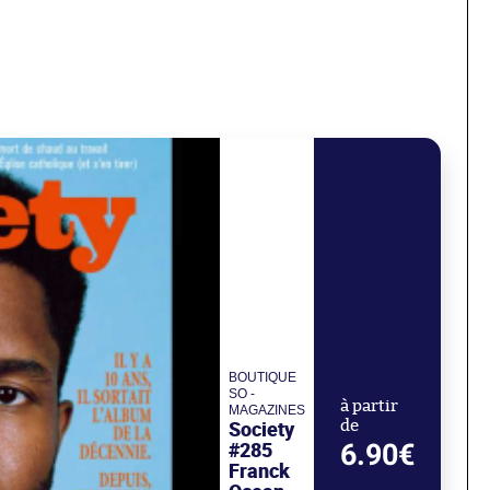
BOUTIQUE
SO -
à partir
MAGAZINES
Society
de
#285
6.90€
Franck