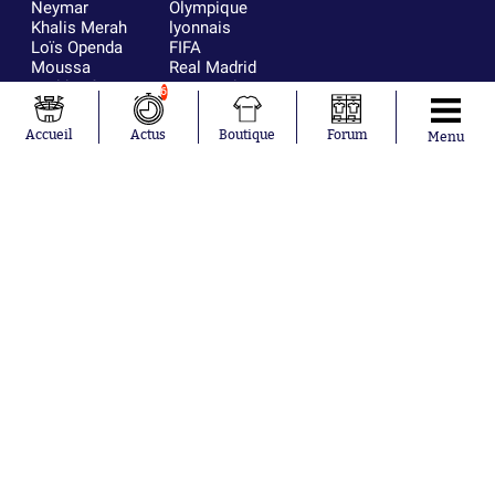
Neymar
Olympique
Khalis Merah
lyonnais
Loïs Openda
FIFA
Moussa
Real Madrid
Niakhaté
RC Strasbourg
6
Nicolás
AC Milan
Tagliafico
France
Accueil
Actus
Boutique
Forum
Menu
Pavel Šulc
RC Lens
Josh Maja
Gauthier Hein