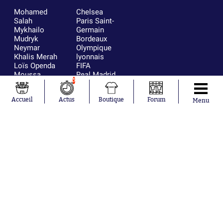
Mohamed
Chelsea
Salah
Paris Saint-
Mykhailo
Germain
Mudryk
Bordeaux
Neymar
Olympique
Khalis Merah
lyonnais
Loïs Openda
FIFA
Moussa
Real Madrid
5
Niakhaté
RC Strasbourg
Nicolás
AC Milan
Accueil
Actus
Boutique
Forum
Tagliafico
France
Menu
Pavel Šulc
RC Lens
Josh Maja
Gauthier Hein