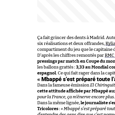
Ça fait grincer des dents à Madrid. Au
six réalisations et deux offrandes,
Kyli
compartiment du jeu que le capitaine des
D’après les chiffres remontés par
RMC 
pressings par match en Coupe du monde
les ballons grattés :
3,33 au Mondial co
espagnol
. Ce qui fait rager dans la cap
« Mbappé s’est préparé toute l’
Dans la fameuse émission
El Chiringui
cette attitude affichée par Mbappé a
pour la France, ça m’énerve encore plus.
Dans la même lignée,
le journaliste s
Tricolores
:
« Mbappé s’est préparé tout
d’entendre des gens dire que c’est norm