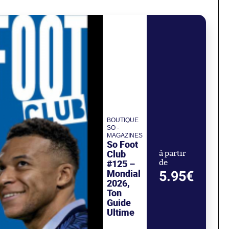
BOUTIQUE
SO -
MAGAZINES
So Foot
Club
à partir
#125 –
de
Mondial
5.95€
2026,
Ton
Guide
Ultime