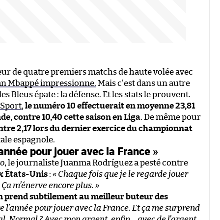
teur de quatre premiers matchs de haute volée avec
an Mbappé impressionne.
Mais c’est dans un autre
 Bleus épate : la défense. Et les stats le prouvent.
Sport
,
le numéro 10 effectuerait en moyenne 23,81
, contre 10,40 cette saison en Liga
. De même pour
ntre 2,17 lors du dernier exercice du championnat
itale espagnole.
année pour jouer avec la France »
to
, le journaliste Juanma Rodríguez a pesté contre
ux États-Unis
:
« Chaque fois que je le regarde jouer
 Ça m’énerve encore plus. »
’en prend subtilement au meilleur buteur des
e l’année pour jouer avec la France. Et ça me surprend
al. Normal ? Avec mon argent, enfin… avec de l’argent