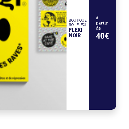
à
BOUTIQUE
partir
SO - FLEXI
de
FLEXI
40€
NOIR