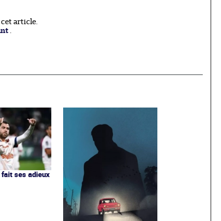
et article.
ant
.
 fait ses adieux
r