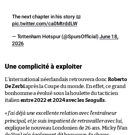
The next chapter in his story 📖
pic.twitter.com/ca0MtrddLW
— Tottenham Hotspur (@SpursOfficial)
June 18,
2026
Une complicité à exploiter
L’international néerlandais retrouvera donc
Roberto
De Zerbi
après la Coupe du monde. En effet, ce grand
bonhomme a évolué sous la houlette du tacticien
italien
entre 2022 et 2024 avec les
Seagulls
.
«
J’ai déjà une excellente relation avec l’entraîneur
principal, et je suis impatient de retravailler avec lui,
explique le nouveau Londonien de 26 ans
.
Micky (Van
de Ven)
m’a également dit beaucoup de choses