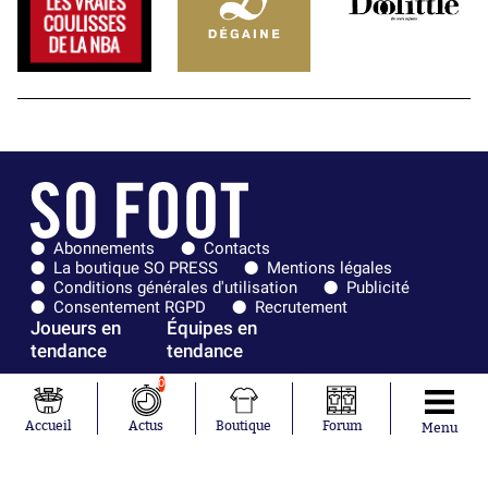
Abonnements
Contacts
La boutique SO PRESS
Mentions légales
Conditions générales d'utilisation
Publicité
Consentement RGPD
Recrutement
Joueurs en
Équipes en
tendance
tendance
0
Lionel Messi
Paris Saint-
Maghnes
Germain
Accueil
Actus
Boutique
Forum
Menu
Akliouche
Real Madrid
Mohamed
Olympique de
Salah
Marseille