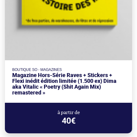
BOUTIQUE SO - MAGAZINES
Magazine Hors-Série Raves + Stickers +
Flexi inédit édition limitée (1.500 ex) Dima
aka Vitalic « Poetry (Shit Again Mix)
remastered »
à partir de
40€