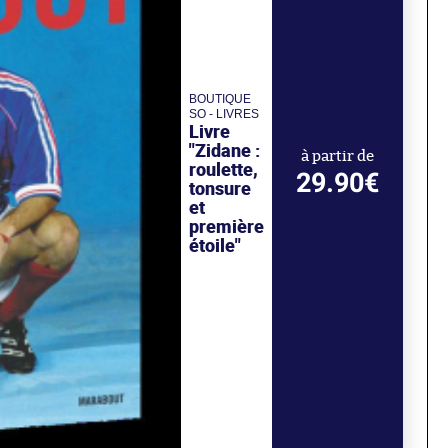
BOUTIQUE
SO - LIVRES
Livre
"Zidane :
à partir de
roulette,
29.90€
tonsure
et
première
étoile"