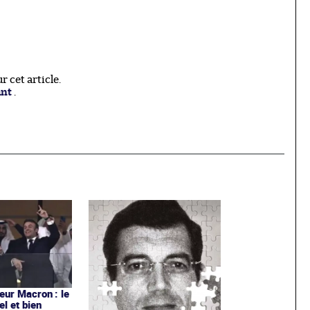
 cet article.
ant
.
ur Macron : le
el et bien