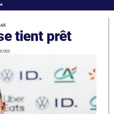
ne
RAK
e tient prêt
IONS