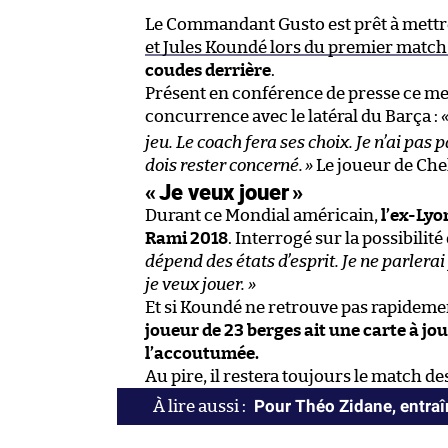
Le Commandant Gusto est prêt à mettre
et Jules Koundé lors du premier match f
coudes derrière
.
Présent en conférence de presse ce mer
concurrence avec le latéral du Barça :
jeu. Le coach fera ses choix. Je n’ai pas p
dois rester concerné.
»
Le joueur de Che
«
Je veux jouer
»
Durant ce Mondial américain,
l’ex-Lyo
Rami 2018
. Interrogé sur la possibilité
dépend des états d’esprit. Je ne parlerai
je veux jouer. »
Et si Koundé ne retrouve pas rapideme
joueur de 23 berges ait une carte à j
l’accoutumée.
Au pire, il restera toujours le match de
Pour Théo Zidane, entraîn