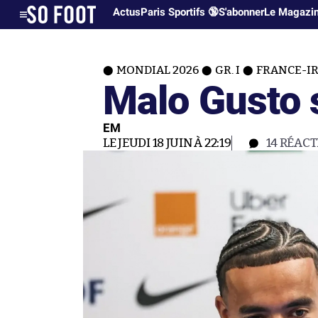
Actus
Paris Sportifs 🔞
S'abonner
Le Magazi
MONDIAL 2026
GR. I
FRANCE-I
Malo Gusto s
EM
LE JEUDI 18 JUIN À 22:19
14
RÉACT