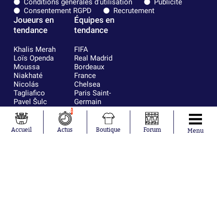
Conditions générales d'utilisation
Publicité
Consentement RGPD
Recrutement
Joueurs en
Équipes en
tendance
tendance
Khalis Merah
FIFA
Loïs Openda
Real Madrid
Moussa
Bordeaux
Niakhaté
France
Nicolás
Chelsea
Tagliafico
Paris Saint-
Pavel Šulc
Germain
Gauthier Hein
Olympique
1
Lionel Messi
lyonnais
Gonzalo
AC Milan
Accueil
Actus
Boutique
Forum
Menu
García Torres
RC Strasbourg
Gio Reyna
RC Lens
Leandro
Paredes