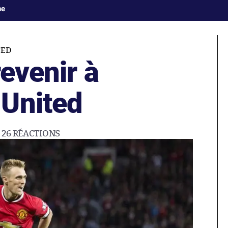
ne
TED
revenir à
United
26
RÉACTIONS