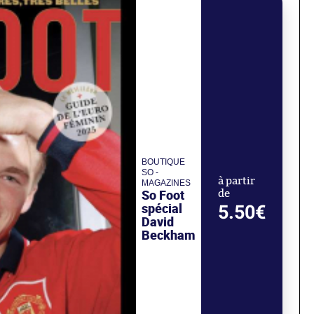
BOUTIQUE
SO -
à partir
MAGAZINES
So Foot
de
spécial
5.50€
David
Beckham