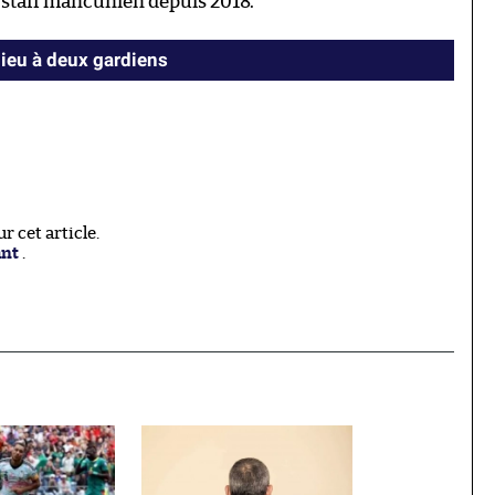
u staff mancunien depuis 2018.
ieu à deux gardiens
 cet article.
ant
.