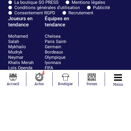
La boutique SO PRESS
Mentions légales
Conditions générales d'utilisation
Publicité
Consentement RGPD
Recrutement
Joueurs en
Équipes en
tendance
tendance
Mohamed
Chelsea
Salah
Paris Saint-
Mykhailo
Germain
Mudryk
Bordeaux
Neymar
Olympique
Khalis Merah
lyonnais
Loïs Openda
FIFA
Moussa
Real Madrid
0
Niakhaté
RC Strasbourg
Nicolás
AC Milan
Accueil
Actus
Boutique
Forum
Menu
Tagliafico
France
Pavel Šulc
RC Lens
Josh Maja
Gauthier Hein