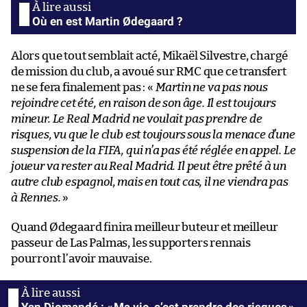
Où en est Martin Ødegaard ?
Alors que tout semblait acté, Mikaël Silvestre, chargé
de mission du club, a avoué sur RMC que ce transfert
ne se fera finalement pas : «
Martin ne va pas nous
rejoindre cet été, en raison de son âge. Il est toujours
mineur. Le Real Madrid ne voulait pas prendre de
risques, vu que le club est toujours sous la menace d’une
suspension de la FIFA, qui n’a pas été réglée en appel. Le
joueur va rester au Real Madrid. Il peut être prêté à un
autre club espagnol, mais en tout cas, il ne viendra pas
à Rennes.
»
Quand Ødegaard finira meilleur buteur et meilleur
passeur de Las Palmas, les supporters rennais
pourront l’avoir mauvaise.
Yan Diomandé : « Ma vie, c’est prendre des risques »