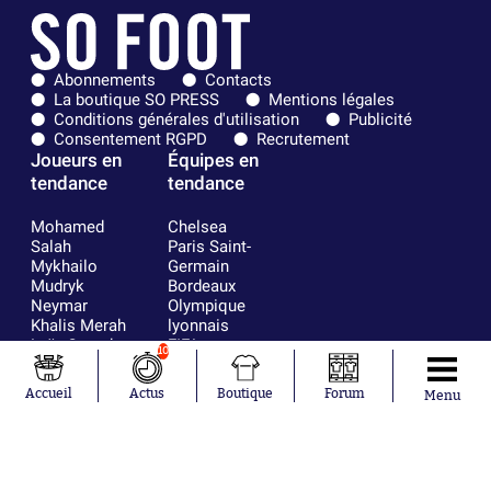
Abonnements
Contacts
La boutique SO PRESS
Mentions légales
Conditions générales d'utilisation
Publicité
Consentement RGPD
Recrutement
Joueurs en
Équipes en
tendance
tendance
Mohamed
Chelsea
Salah
Paris Saint-
Mykhailo
Germain
Mudryk
Bordeaux
Neymar
Olympique
Khalis Merah
lyonnais
Loïs Openda
FIFA
10
Moussa
Real Madrid
Niakhaté
RC Strasbourg
Accueil
Actus
Boutique
Forum
Menu
Nicolás
AC Milan
Tagliafico
France
Pavel Šulc
RC Lens
Josh Maja
Gauthier Hein