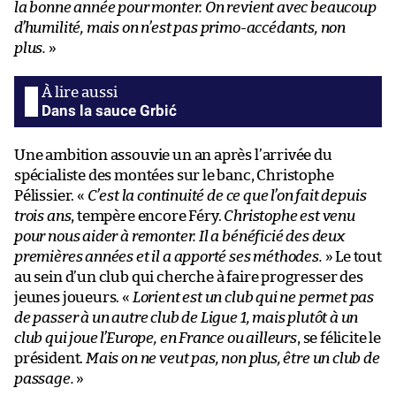
la bonne année pour monter. On revient avec beaucoup
d’humilité, mais on n’est pas primo-accédants, non
plus.
»
Dans la sauce Grbić
Une ambition assouvie un an après l’arrivée du
spécialiste des montées sur le banc, Christophe
Pélissier. «
C’est la continuité de ce que l’on fait depuis
trois ans
, tempère encore Féry.
Christophe est venu
pour nous aider à remonter. Il a bénéficié des deux
premières années et il a apporté ses méthodes.
» Le tout
au sein d’un club qui cherche à faire progresser des
jeunes joueurs. «
Lorient est un club qui ne permet pas
de passer à un autre club de Ligue 1, mais plutôt à un
club qui joue l’Europe, en France ou ailleurs
, se félicite le
président.
Mais on ne veut pas, non plus, être un club de
passage.
»