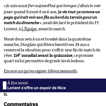
«
Je suis aussi fier aujourd’hui que lorsque j’allais le voir
jouer quand il avait 4 ou 6 ans.
Je vis tout ça comme un
papa qui irait voir son fils au bord du terrain pour un
match du dimanche
»
, avait déclaré le président du FC
Lorient, à
L’Équipe
, avant le match.
Mené deux sets à un et breaké dans la quatrième
manche, l’Anglais qui fêtera bientôt ses 24 ans a
renversé la situation pour s’offrir une fin de match de
e
rêve.
114
mondial avant la quinzaine
, ce premier
quart va lui permettre de gravir les échelons.
Encore un qui va signer à Bournemouth
.
Lorient s’offre un espoir de Nice
EL
Commentaires