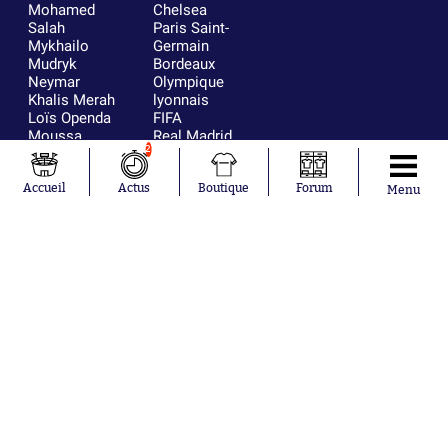
Mohamed
Chelsea
Salah
Paris Saint-
Mykhailo
Germain
Mudryk
Bordeaux
Neymar
Olympique
Khalis Merah
lyonnais
Loïs Openda
FIFA
Moussa
Real Madrid
2
Niakhaté
RC Strasbourg
Nicolás
AC Milan
Tagliafico
France
Accueil
Actus
Boutique
Forum
Menu
Pavel Šulc
RC Lens
Josh Maja
Gauthier Hein