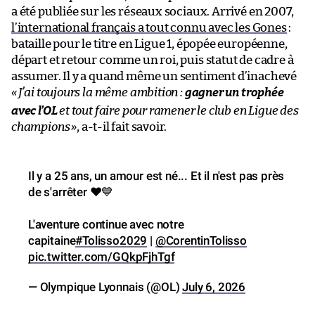
a été publiée sur les réseaux sociaux. Arrivé en 2007,
l’international français a tout connu avec les Gones
:
bataille pour le titre en Ligue 1, épopée européenne,
départ et retour comme un roi, puis statut de cadre à
assumer. Il y a quand même un sentiment d’inachevé
«
J’ai toujours la même ambition :
gagner un trophée
avec l’OL
et tout faire pour ramener le club en Ligue des
champions
»
, a-t-il fait savoir.
Il y a 25 ans, un amour est né... Et il n'est pas près
de s'arrêter ❤️💙
L'aventure continue avec notre
capitaine
#Tolisso2029
|
@CorentinTolisso
pic.twitter.com/GQkpFjhTgf
— Olympique Lyonnais (@OL)
July 6, 2026