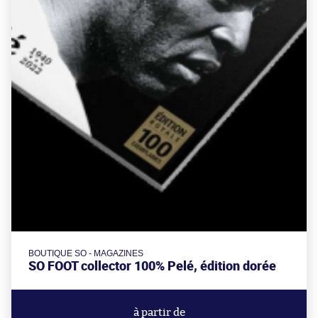
BOUTIQUE SO - MAGAZINES
SO FOOT collector 100% Pelé, édition dorée
à partir de