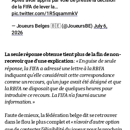
de la FIFA de lever la…
pic.twitter.com/1R5qsammkV
— Joueurs Belges 🇧🇪 (@JoueursBE)
July 6,
2026
La seule réponse obtenue tient plus de la fin de non-
recevoir que d’une explication
:
«
En guise de seule
réponse, la FIFA a adressé une lettre à la RBFA
indiquant qu’elle considérait cette correspondance
comme un recours, qu’un juge avait été désigné et que
la RBFA ne disposait que de quelques heures pour
introduire ce recours. La FIFA n’a fourni aucune
information.
»
Faute de mieux, la fédération belge dit se retrouver
dans le flou le plus complet et
«
n’avoir d’autre option
que de contester l’éligibilité du joueur pour le prochain