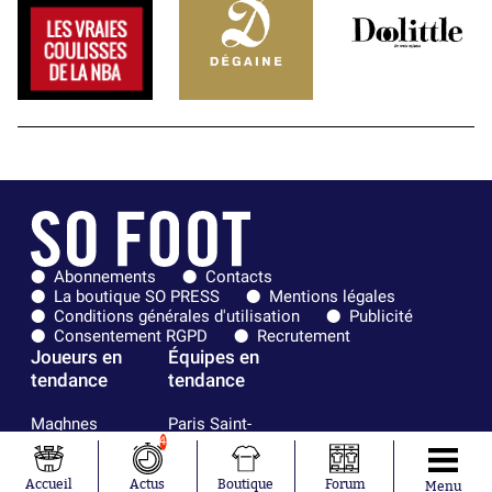
Abonnements
Contacts
La boutique SO PRESS
Mentions légales
Conditions générales d'utilisation
Publicité
Consentement RGPD
Recrutement
Joueurs en
Équipes en
tendance
tendance
Maghnes
Paris Saint-
Akliouche
Germain
4
Mohamed
Olympique de
Salah
Marseille
Accueil
Actus
Boutique
Forum
Menu