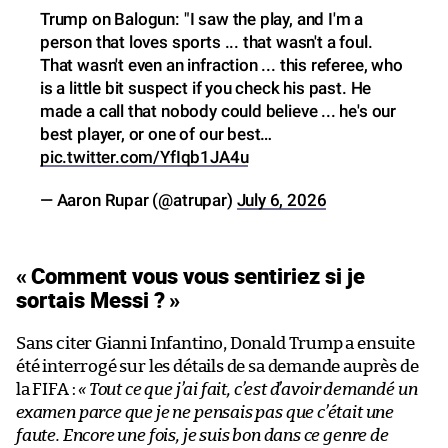
Trump on Balogun: "I saw the play, and I'm a
person that loves sports ... that wasn't a foul.
That wasn't even an infraction ... this referee, who
is a little bit suspect if you check his past. He
made a call that nobody could believe ... he's our
best player, or one of our best…
pic.twitter.com/YfIqb1JA4u
— Aaron Rupar (@atrupar)
July 6, 2026
« Comment vous vous sentiriez si je
sortais Messi ? »
Sans citer Gianni Infantino, Donald Trump a ensuite
été interrogé sur les détails de sa demande auprès de
la FIFA :
« Tout ce que j’ai fait, c’est d’avoir demandé un
examen parce que je ne pensais pas que c’était une
faute. Encore une fois, je suis bon dans ce genre de