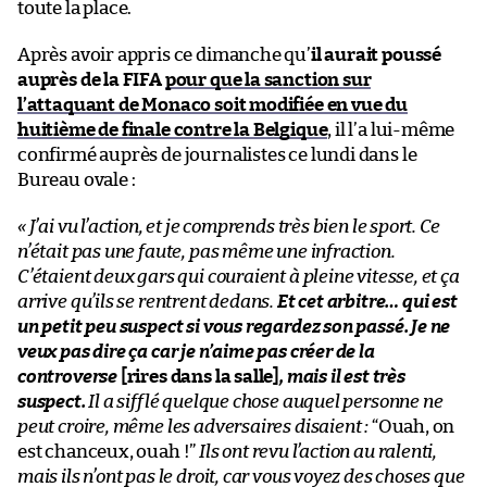
toute la place.
Après avoir appris ce dimanche qu’
il aurait poussé
auprès de la FIFA
pour que la sanction sur
l’attaquant de Monaco soit modifiée en vue du
huitième de finale contre la Belgique
, il l’a lui-même
confirmé auprès de journalistes ce lundi dans le
Bureau ovale :
« J’ai vu l’action, et je comprends très bien le sport. Ce
n’était pas une faute, pas même une infraction.
C’étaient deux gars qui couraient à pleine vitesse, et ça
arrive qu’ils se rentrent dedans.
Et cet arbitre… qui est
un petit peu suspect si vous regardez son passé. Je ne
veux pas dire ça car je n’aime pas créer de la
controverse
[rires dans la salle]
, mais il est très
suspect.
Il a sifflé quelque chose auquel personne ne
peut croire, même les adversaires disaient :
“Ouah, on
est chanceux, ouah !”
Ils ont revu l’action au ralenti,
mais ils n’ont pas le droit, car vous voyez des choses que