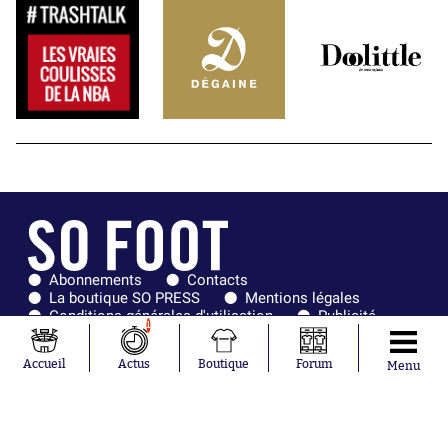
Abonnements
Contacts
La boutique SO PRESS
Mentions légales
Conditions générales d'utilisation
Publicité
1
Consentement RGPD
Recrutement
Joueurs en
Équipes en
Accueil
Actus
Boutique
Forum
Menu
tendance
tendance
Mohamed
Chelsea
Salah
Paris Saint-