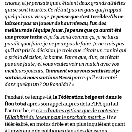
choses, et je pensais que c’étaient deux grands athlètes
qui se sont heurtés. Ce n’était pas un gars qui frappait
quelqu’un au visage.
Je pense que c’est terrible s’ils ne
laissent pas un joueur de haut niveau, l’un des
meilleurs de l’équipe jouer. Je pense que ça aurait été
une grosse tache
et je l’ai senti comme ça, je ne lui ai
pas dit quoi faire, je ne peux pas le faire. Je ne crois pas
qu’il ait pris la décision, je crois que c’était un comité qui
a pris la décision, la bonne. Parce que, d’un, ce n’était
pas une faute ; et vous voulez voir un match avec vos
meilleurs joueurs.
Comment vous vous sentiriez si je
sortais, si nous sortions Messi
parce qu’il est rentré
dans quelqu’un ? Ou Ronaldo ? »
Pendant ce temps-là,
la Fédération belge est dans le
flou total
après son appel auprès de la FIFA
qui fait
l’autruche, et
n’a
« d’autres options que
de contester
l’éligibilité du joueur pour le prochain match
»
. Une
téléréalité, en moins drôle et en plus inquiétant quant
à l’ingérence de politiques dans des décisions