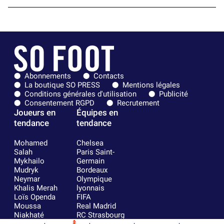
Abonnements
Contacts
La boutique SO PRESS
Mentions légales
Conditions générales d'utilisation
Publicité
Consentement RGPD
Recrutement
Joueurs en
Équipes en
tendance
tendance
Mohamed
Chelsea
Salah
Paris Saint-
Mykhailo
Germain
Mudryk
Bordeaux
Neymar
Olympique
Khalis Merah
lyonnais
Loïs Openda
FIFA
Moussa
Real Madrid
Niakhaté
RC Strasbourg
Nicolás
AC Milan
0