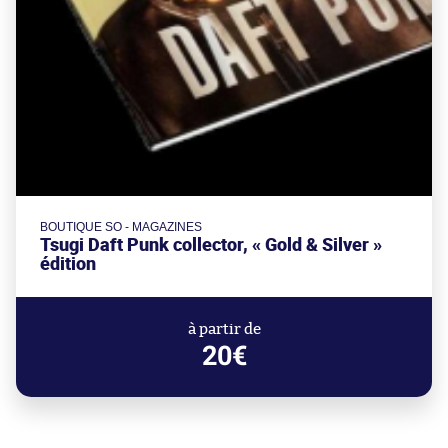
BOUTIQUE SO - MAGAZINES
Tsugi Daft Punk collector, « Gold & Silver »
édition
à partir de
20€