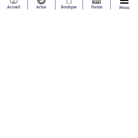
Kilian Corredor
Olympique
Accueil
Actus
Boutique
Forum
Menu
Franco
lyonnais
Mastantuono
AS Monaco
Orel Mangala
FC Barcelone
Rio Mavuba
Argentine
Rodri
RC Strasbourg
Mika Godts
Trabzonspor