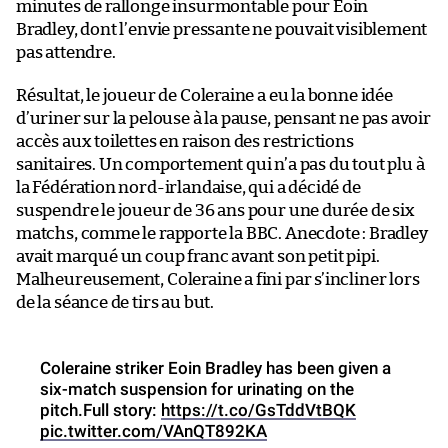
minutes de rallonge insurmontable pour Eoin
Bradley, dont l’envie pressante ne pouvait visiblement
pas attendre.
Résultat, le joueur de Coleraine a eu la bonne idée
d’uriner sur la pelouse à la pause, pensant ne pas avoir
accès aux toilettes en raison des restrictions
sanitaires. Un comportement qui n’a pas du tout plu à
la Fédération nord-irlandaise, qui a décidé de
suspendre le joueur de 36 ans pour une durée de six
matchs, comme le rapporte la BBC. Anecdote : Bradley
avait marqué un coup franc avant son petit pipi.
Malheureusement, Coleraine a fini par s’incliner lors
de la séance de tirs au but.
Coleraine striker Eoin Bradley has been given a
six-match suspension for urinating on the
pitch.Full story:
https://t.co/GsTddVtBQK
pic.twitter.com/VAnQT892KA