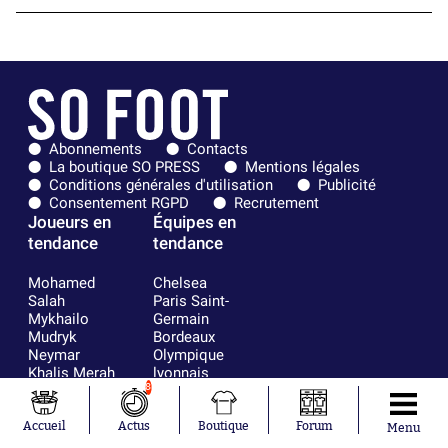
Abonnements
Contacts
La boutique SO PRESS
Mentions légales
Conditions générales d'utilisation
Publicité
Consentement RGPD
Recrutement
Joueurs en
Équipes en
tendance
tendance
Mohamed
Chelsea
Salah
Paris Saint-
Mykhailo
Germain
Mudryk
Bordeaux
Neymar
Olympique
Khalis Merah
lyonnais
8
Loïs Openda
FIFA
Moussa
Real Madrid
Niakhaté
RC Strasbourg
Accueil
Actus
Boutique
Forum
Menu
Nicolás
AC Milan