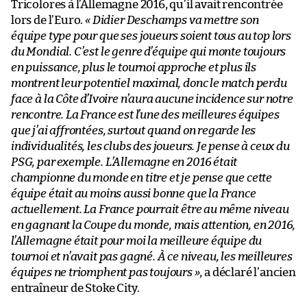
Tricolores à l’Allemagne 2016, qu’il avait rencontrée
lors de l’Euro.
« Didier Deschamps va mettre son
équipe type pour que ses joueurs soient tous au top lors
du Mondial. C’est le genre d’équipe qui monte toujours
en puissance, plus le tournoi approche et plus ils
montrent leur potentiel maximal, donc le match perdu
face à la Côte d’Ivoire n’aura aucune incidence sur notre
rencontre. La France est l’une des meilleures équipes
que j’ai affrontées, surtout quand on regarde les
individualités, les clubs des joueurs. Je pense à ceux du
PSG, par exemple. L’Allemagne en 2016 était
championne du monde en titre et je pense que cette
équipe était au moins aussi bonne que la France
actuellement. La France pourrait être au même niveau
en gagnant la Coupe du monde, mais attention, en 2016,
l’Allemagne était pour moi la meilleure équipe du
tournoi et n’avait pas gagné. À ce niveau, les meilleures
équipes ne triomphent pas toujours »,
a déclaré l’ancien
entraîneur de Stoke City.