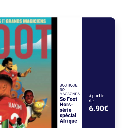
BOUTIQUE
SO -
MAGAZINES
à partir
So Foot
de
Hors-
6.90€
série
spécial
Afrique