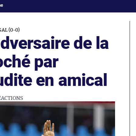
ne
AL (0-0)
dversaire de la
oché par
udite en amical
ÉACTIONS