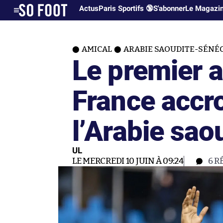
Actus
Paris Sportifs 🔞
S'abonner
Le Magazi
AMICAL
ARABIE SAOUDITE-SÉNÉG
Le premier a
France accr
l’Arabie sao
UL
LE MERCREDI 10 JUIN À 09:24
6
R