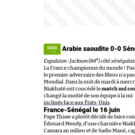
Arabie saoudite 0-0 Sé
e
Expulsion : Jackson (84
) côté sénégalai
La France championne du monde ! Pas si
le premier adversaire des Bleus n’a pa
Mondial. Dans la nuit de mardi à mercr
Niakhaté ont concédé le
match nul con
changé la moitié de son équipe à la mi
inclinés face aux États-Unis
.
France-Sénégal le 16 juin
Pape Thiaw a plutôt décidé de faire co
Édouard Mendy, d’une charnière Nia
Camara au milieu et de Sadio Mané, capi