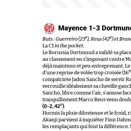
Mayence 1-3 Dortmu
e
e
Buts : Guerreiro (23
), Reus (42
) et Bran
La C1
in the pocket
.
Le Borussia Dortmund a validé sa place
au classement en s’imposant contre Ma
déjà maintenu et peu entreprenant. Le
e
d’une reprise de volée trop croisée (16
compatriote Jadon Sancho de servir Rap
verrouille idéalement sa cheville gau
Sancho, libre comme l’air, s’amuse fac
tranquillement Marco Reus venu doubler
e
(0-2, 42
)
.
Hormis la pluie diluvienne et le froid, 
Akanji parvient à inquiéter Finn Dahm
les remplaçants qui font la différence.