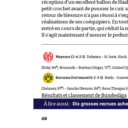
réception d’un excellent ballon de Haal
petit crochet avant de pousser le cuir 
retour de blessure n’a pas réussi à s’e
réalisations de ses coéquipiers. En tou
entré en cours de partie, qui réduit l
Il s’agit maintenant d’assurer le podi
Mayence (3-4-2-1) :
Dahmen – St. Juste, Hack,
e
e
(Kohr, 84
), Brosinski – Boëtius (Stöger, 72
), Glatzel (
Borussia Dortmund (4-2-3-1) :
Bürki – Guerre
e
e
(Delaney, 87
) – Sancho (Reinier, 84
), Reus (Thorgan 
Résultats et classement de Bundesliga
Dix grosses recrues ache
AB