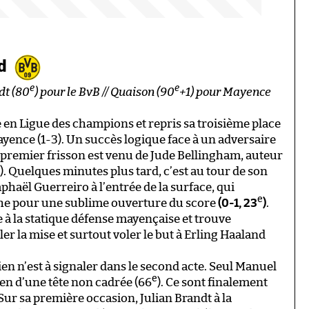
nd
e
e
dt (80
) pour le BvB // Quaison (90
+1) pour Mayence
 en Ligue des champions et repris sa troisième place
yence (1-3). Un succès logique face à un adversaire
 premier frisson est venu de Jude Bellingham, auteur
). Quelques minutes plus tard, c’est au tour de son
haël Guerreiro à l’entrée de la surface, qui
e
che pour une sublime ouverture du score
(0-1, 23
)
.
e à la statique défense mayençaise et trouve
 la mise et surtout voler le but à Erling Haaland
rien n’est à signaler dans le second acte. Seul Manuel
e
en d’une tête non cadrée (66
). Ce sont finalement
 Sur sa première occasion, Julian Brandt à la