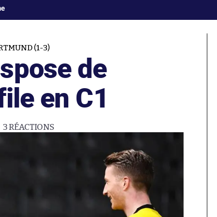
ne
TMUND (1-3)
ispose de
ile en C1
3
RÉACTIONS