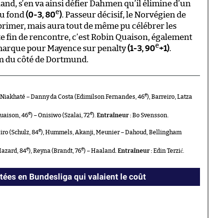
and, s’en va ainsi défier Dahmen qu’il élimine d’un
e
au fond
(0-3, 80
)
. Passeur décisif, le Norvégien de
xprimer, mais aura tout de même pu célébrer les
te fin de rencontre, c’est Robin Quaison, également
e
a marque pour Mayence sur penalty
(1-3, 90
+1)
.
um du côté de Dortmund.
e
 Niakhaté – Danny da Costa (Edimilson Fernandes, 46
), Barreiro, Latza
e
e
Quaison, 46
) – Onisiwo (Szalai, 72
).
Entraîneur :
Bo Svensson.
e
iro (Schulz, 84
), Hummels, Akanji, Meunier – Dahoud, Bellingham
e
e
Hazard, 84
), Reyna (Brandt, 76
) – Haaland.
Entraîneur :
Edin Terzić.
tées en Bundesliga qui valaient le coût