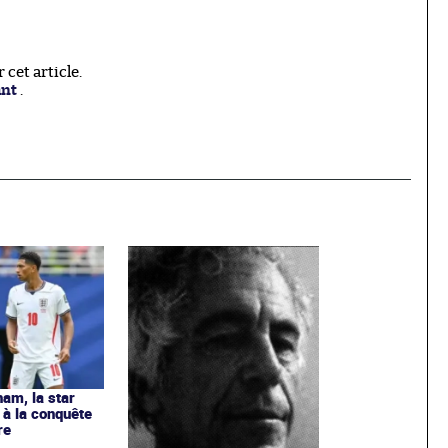
cet article.
ant
.
ham, la star
à la conquête
re