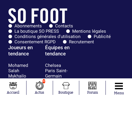
Abonnements
Contacts
La boutique SO PRESS
Mentions légales
Conditions générales d'utilisation
Publicité
Consentement RGPD
Recrutement
Joueurs en
Équipes en
tendance
tendance
Mohamed
Chelsea
Salah
Paris Saint-
Mykhailo
Germain
Mudryk
Bordeaux
10
Neymar
Olympique
Khalis Merah
lyonnais
Accueil
Actus
Boutique
Forum
Menu
Loïs Openda
FIFA
Moussa
Real Madrid
Niakhaté
RC Strasbourg
Nicolás
AC Milan
Tagliafico
France
Pavel Šulc
RC Lens
Josh Maja