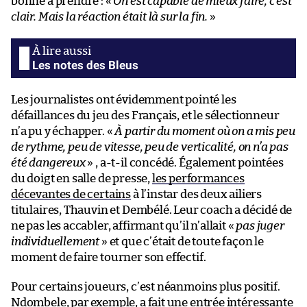
bonne à prendre : «
On est capable de mieux faire, c’est
clair. Mais la réaction était là sur la fin.
»
Les notes des Bleus
Les journalistes ont évidemment pointé les
défaillances du jeu des Français, et le sélectionneur
n’a pu y échapper. «
À partir du moment où on a mis peu
de rythme, peu de vitesse, peu de verticalité, on n’a pas
été dangereux
» , a-t-il concédé. Également pointées
du doigt en salle de presse,
les performances
décevantes de certains
à l’instar des deux ailiers
titulaires, Thauvin et Dembélé. Leur coach a décidé de
ne pas les accabler, affirmant qu’il n’allait «
pas juger
individuellement
» et que c’était de toute façon le
moment de faire tourner son effectif.
Pour certains joueurs, c’est néanmoins plus positif.
Ndombele, par exemple, a fait une entrée intéressante