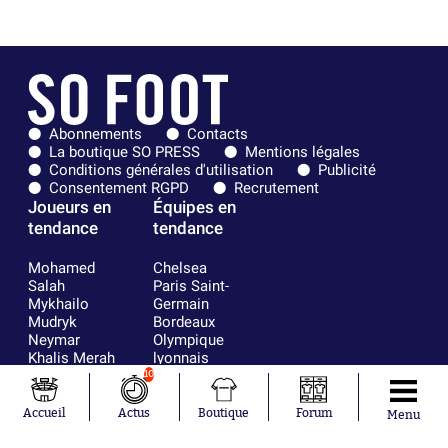
Abonnements
Contacts
La boutique SO PRESS
Mentions légales
Conditions générales d'utilisation
Publicité
Consentement RGPD
Recrutement
Joueurs en
Équipes en
tendance
tendance
Mohamed
Chelsea
Salah
Paris Saint-
Mykhailo
Germain
Mudryk
Bordeaux
Neymar
Olympique
Khalis Merah
lyonnais
Loïs Openda
FIFA
10
Moussa
Real Madrid
Niakhaté
RC Strasbourg
Accueil
Actus
Boutique
Forum
Menu
Nicolás
AC Milan