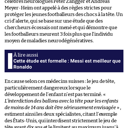
célèbres neurologues Peter Zangger et Andreas
Meyer-Heim ont appelé à des règles strictes pour
protéger les jeunes footballeurs des chocs à la tête. Un
cri d’alerte, qui se base sur une étude que des
chercheurs écossais ont mené et qui démontre que
les footballeurs meurent 3 fois plus que l’individu
moyen de maladies neurodégénératives.
Cette étude est formelle : Messi est meilleur que
Ronaldo
En cause selon ces médecins suisses : le jeu de tête,
particulièrement dangereux lorsque le
développement de l’enfant n’est pas terminé. «
L’interdiction des ballons avec la tête pour les enfants
de moins de 14 ans doit être sérieusement envisagée
» ,
estiment ainsi les deux spécialistes, citant l’exemple
des États-Unis, qui interdisent strictement le jeu de
tête avant dix ans et le limitent au maximum jusqu’à