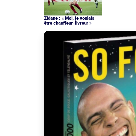
Zidane : « Moi, je voulais
être chauffeur-livreur »