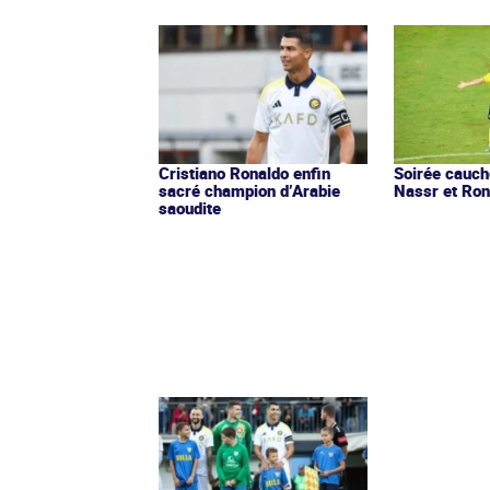
Cristiano Ronaldo enfin
Soirée cauch
sacré champion d’Arabie
Nassr et Ron
saoudite