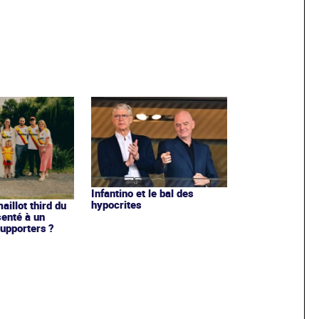
Infantino et le bal des
hypocrites
illot third du
enté à un
upporters ?