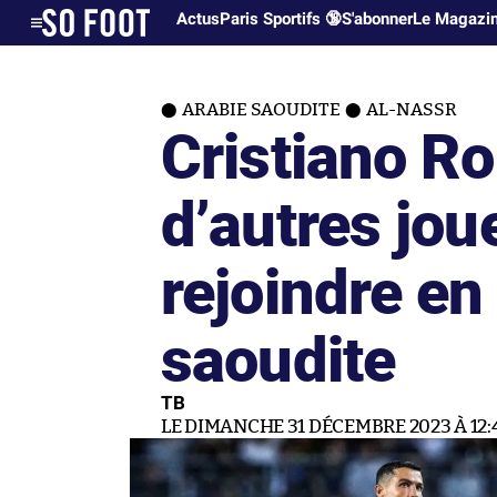
Actus
Paris Sportifs 🔞
S'abonner
Le Magazi
ARABIE SAOUDITE
AL-NASSR
Cristiano Ro
d’autres jou
rejoindre en
saoudite
TB
LE DIMANCHE 31 DÉCEMBRE 2023 À 12: