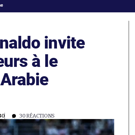
ne
naldo invite
eurs à le
 Arabie
40
30
RÉACTIONS