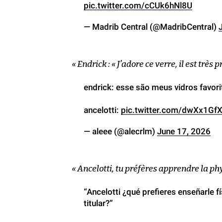
pic.twitter.com/cCUk6hNl8U
— Madrib Central (@MadribCentral)
« Endrick : « J’adore ce verre, il est très p
endrick: esse são meus vidros favor
ancelotti:
pic.twitter.com/dwXx1Gf
— aleee (@alecrlm)
June 17, 2026
« Ancelotti, tu préfères apprendre la ph
“Ancelotti ¿qué prefieres enseñarle f
titular?”