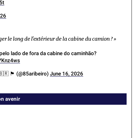
5t
026
er le long de l’extérieur de la cabine du camion ? »
r pelo lado de fora da cabine do caminhão?
jYKnz4ws
🇧🇷 🏴 (@85aribeiro)
June 16, 2026
n avenir