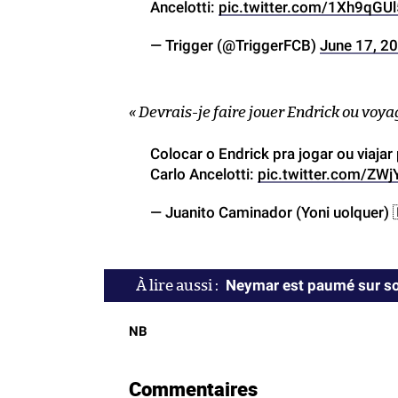
Ancelotti:
pic.twitter.com/1Xh9qGUl
— Trigger (@TriggerFCB)
June 17, 2
« Devrais-je faire jouer Endrick ou voyag
Colocar o Endrick pra jogar ou viaja
Carlo Ancelotti:
pic.twitter.com/ZW
— Juanito Caminador (Yoni uolquer) 
Neymar est paumé sur so
NB
Commentaires