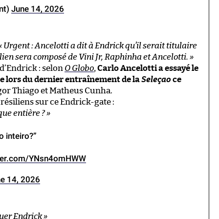
nt)
June 14, 2026
« Urgent : Ancelotti a dit à Endrick qu’il serait titulaire
ilien sera composé de Vini Jr, Raphinha et Ancelotti. »
d’Endrick : selon
O Globo
,
Carlo Ancelotti a essayé le
que lors du dernier entraînement de la
Seleçao
ce
 Igor Thiago et Matheus Cunha.
résiliens sur ce Endrick-gate :
ue entière ? »
 inteiro?”
itter.com/YNsn4omHWW
e 14, 2026
ouer Endrick »