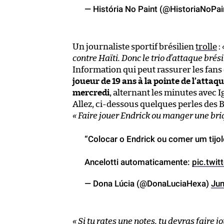
— História No Paint (@HistoriaNoPai
Un journaliste sportif brésilien
trolle
:
contre Haïti. Donc le trio d’attaque brés
Information qui peut rassurer les fans 
joueur de 19 ans à la pointe de l’atta
mercredi
, alternant les minutes avec
Allez, ci-dessous quelques perles des B
« Faire jouer Endrick ou manger une briq
“Colocar o Endrick ou comer um tijolo
Ancelotti automaticamente:
pic.tw
— Dona Lúcia (@DonaLuciaHexa)
Jun
« Si tu rates une notes, tu devras faire j