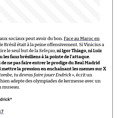
eaux sociaux peut avoir du bon.
Face au Maroc en
 le Brésil était à la peine offensivement. Si Vinicius a
ire le seul but de la
Seleçao
,
ni Igor Thiago, ni Luiz
 les fans brésiliens à la pointe de l’attaque
.
 de ne pas faire entrer le prodige du Real Madrid
lui mettre la pression en enchaînant les memes sur X
e tombe, tu devras faire jouer Endrick »
, écrit un
chien adepte des olympiades de kermesse avec un
on museau.
ndrick*
c7