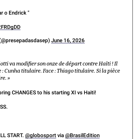
ar o Endrick "
Y2FRDgDD
 (@presepadasdasep)
June 16, 2026
i va modifier son onze de départ contre Haïti ! Il
: Cunha titulaire. Face : Thiago titulaire. Si la pièce
re. »
bring CHANGES to his starting XI vs Haiti!
OSS.
WILL START.
@globosport
via
@BrasilEdition