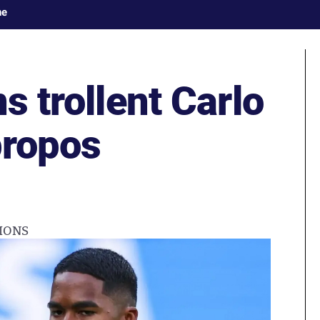
ne
s trollent Carlo
propos
IONS