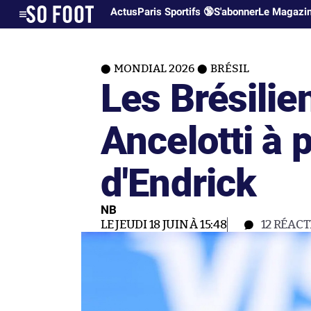
Actus
Paris Sportifs 🔞
S'abonner
Le Magazi
MONDIAL 2026
BRÉSIL
Les Brésilien
Ancelotti à 
d'Endrick
NB
LE JEUDI 18 JUIN À 15:48
12
RÉACT