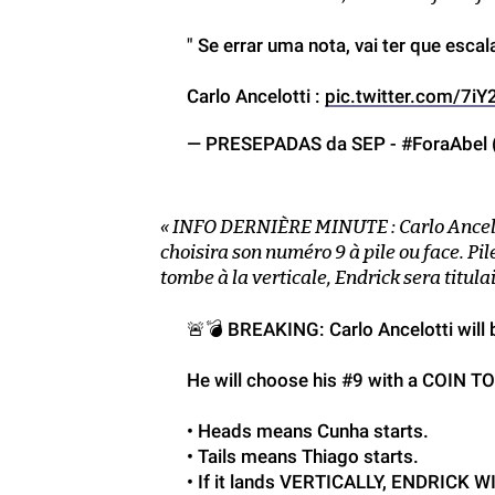
" Se errar uma nota, vai ter que escal
Carlo Ancelotti :
pic.twitter.com/7i
— PRESEPADAS da SEP - #ForaAbel
« INFO DERNIÈRE MINUTE : Carlo Ancelott
choisira son numéro 9 à pile ou face. Pile 
tombe à la verticale, Endrick sera titulai
🚨💣 BREAKING: Carlo Ancelotti will 
He will choose his #9 with a COIN T
• Heads means Cunha starts.
• Tails means Thiago starts.
• If it lands VERTICALLY, ENDRICK 