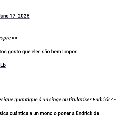
June 17, 2026
ropre » »
itos gosto que eles são bem limpos
XLb
ysique quantique à un singe ou titulariser Endrick ? »
ísica cuántica a un mono o poner a Endrick de