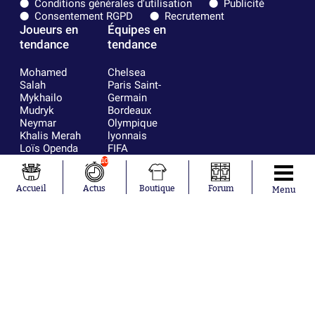
Conditions générales d'utilisation
Publicité
Consentement RGPD
Recrutement
Joueurs en
Équipes en
tendance
tendance
Mohamed
Chelsea
Salah
Paris Saint-
Mykhailo
Germain
Mudryk
Bordeaux
Neymar
Olympique
Khalis Merah
lyonnais
Loïs Openda
FIFA
Moussa
Real Madrid
10
Niakhaté
RC Strasbourg
Nicolás
AC Milan
Accueil
Actus
Boutique
Forum
Menu
Tagliafico
France
Pavel Šulc
RC Lens
Josh Maja
Gauthier Hein