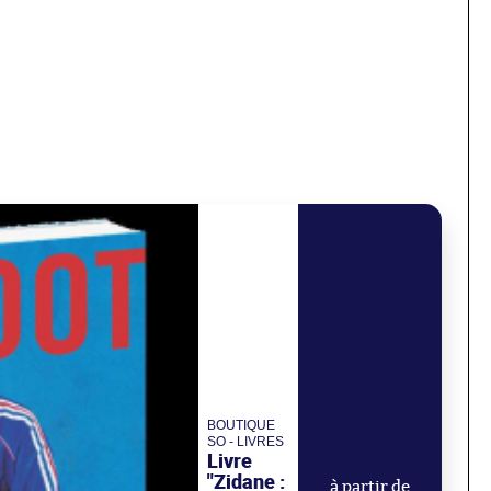
BOUTIQUE
SO - LIVRES
Livre
"Zidane :
à partir de