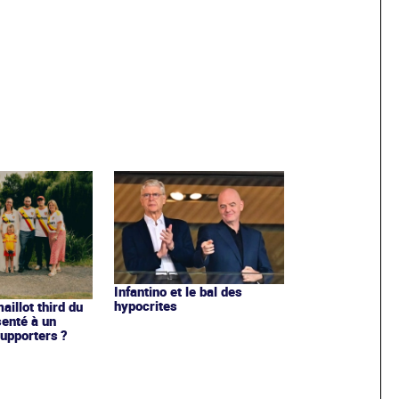
Infantino et le bal des
hypocrites
illot third du
enté à un
upporters ?