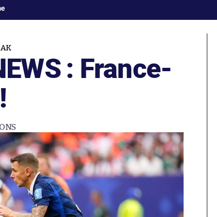
ne
RAK
EWS : France-
!
IONS