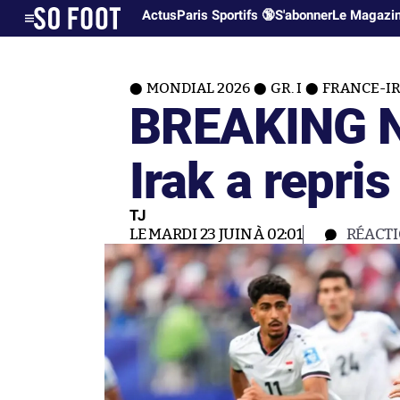
Actus
Paris Sportifs 🔞
S'abonner
Le Magazi
MONDIAL 2026
GR. I
FRANCE-I
BREAKING N
Irak a repris 
TJ
LE MARDI 23 JUIN À 02:01
RÉACT