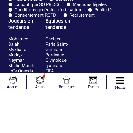
La boutique SO PRESS
Mentions légales
Conditions générales d'utilisation
Publicité
Consentement RGPD
Recrutement
Joueurs en
Équipes en
tendance
tendance
Mohamed
Chelsea
Salah
Paris Saint-
Mykhailo
Germain
Mudryk
Bordeaux
Neymar
Olympique
Khalis Merah
lyonnais
Loïs Openda
FIFA
Moussa
Real Madrid
2
Niakhaté
RC Strasbourg
Nicolás
AC Milan
Accueil
Actus
Boutique
Forum
Menu
Tagliafico
France
Pavel Šulc
RC Lens
Josh Maja
Gauthier Hein