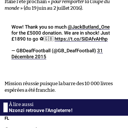
Italie l’été prochain «
pour remporter la Coupe du
monde
» (du 19 juin au 2 juillet 2016).
Wow! Thank you so much
@JackButland_One
for the £5000 donation. We are in shock! Just
£1890 to go ⚽️🇬🇧
https://t.co/SiDAfvAHhp
— GBDeafFootball (@GB_DeafFootball)
31
Décembre 2015
Mission réussie puisque la barre des 10 000 livres
espérées a été franchie.
Nzonzi retrouve l'Angleterre !
FL