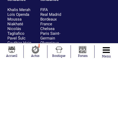
Khalis Merah
FIFA
Loïs Openda
Real Madrid
Moussa
Bordeaux
Niakhaté
France
Nicolás
Chelsea
Tagliafico
Paris Saint-
Pavel Šulc
Germain
Gauthier Hein
Olympique
1
Lionel Messi
lyonnais
Gonzalo
AC Milan
Accueil
Actus
Boutique
Forum
Menu
García Torres
RC Strasbourg
Gio Reyna
RC Lens
Leandro
Paredes