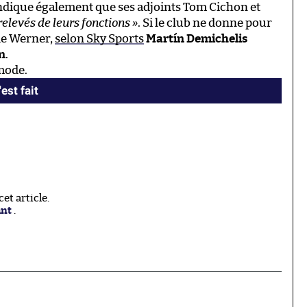
ndique également que ses adjoints Tom Cichon et
relevés de leurs fonctions »
. Si le club ne donne pour
de Werner,
selon Sky Sports
Martín Demichelis
on
.
 mode.
est fait
t article.
ant
.