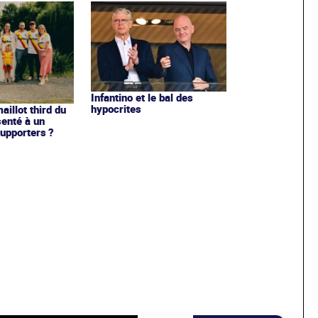
Infantino et le bal des
hypocrites
illot third du
enté à un
upporters ?