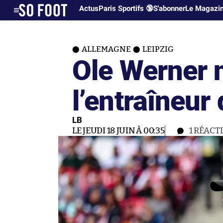
Actus
Paris Sportifs 🔞
S'abonner
Le Magazi
ALLEMAGNE
LEIPZIG
Ole Werner n
l’entraîneur
LB
LE JEUDI 18 JUIN À 00:35
1
RÉACT