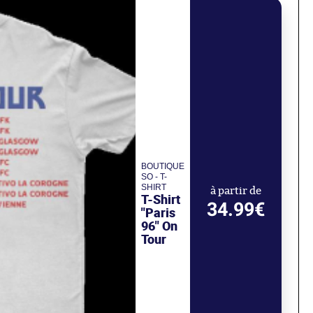
BOUTIQUE
SO - T-
SHIRT
à partir de
T-Shirt
34.99€
"Paris
96" On
Tour