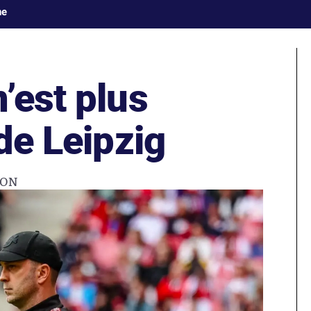
ne
’est plus
 de Leipzig
ION