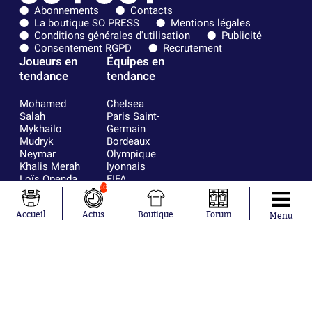
Abonnements
Contacts
La boutique SO PRESS
Mentions légales
Conditions générales d'utilisation
Publicité
Consentement RGPD
Recrutement
Joueurs en
Équipes en
tendance
tendance
Mohamed
Chelsea
Salah
Paris Saint-
Mykhailo
Germain
Mudryk
Bordeaux
Neymar
Olympique
Khalis Merah
lyonnais
Loïs Openda
FIFA
10
Moussa
Real Madrid
Niakhaté
RC Strasbourg
Nicolás
AC Milan
Accueil
Actus
Boutique
Forum
Menu
Tagliafico
France
Pavel Šulc
RC Lens
Josh Maja
Gauthier Hein