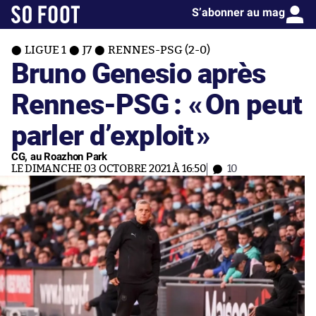
S’abonner au mag
LIGUE 1
J7
RENNES-PSG (2-0)
Bruno Genesio après
Rennes-PSG : «
On peut
parler d’exploit
»
CG, au Roazhon Park
LE DIMANCHE 03 OCTOBRE 2021 À 16:50
10