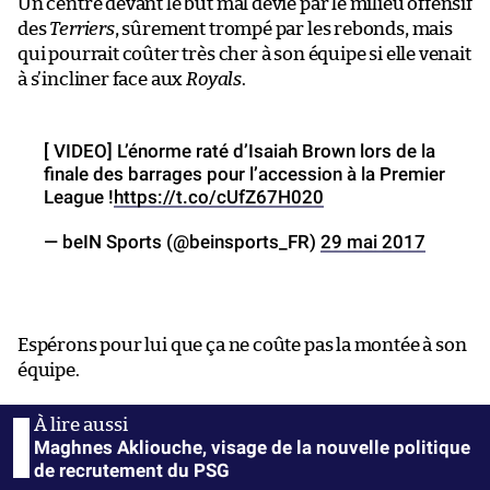
Un centre devant le but mal dévié par le milieu offensif
des
Terriers
, sûrement trompé par les rebonds, mais
qui pourrait coûter très cher à son équipe si elle venait
à s’incliner face aux
Royals
.
[ VIDEO] L’énorme raté d’Isaiah Brown lors de la
finale des barrages pour l’accession à la Premier
League !
https://t.co/cUfZ67H020
— beIN Sports (@beinsports_FR)
29 mai 2017
Espérons pour lui que ça ne coûte pas la montée à son
équipe.
Maghnes Akliouche, visage de la nouvelle politique
de recrutement du PSG