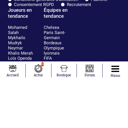
Consentement RGPD
Recrutement
Joueurs en
Équipes en
tendance
tendance
Mohamed
Chelsea
Salah
Paris Saint-
Mykhailo
Germain
Mudryk
Bordeaux
Neymar
Olympique
Khalis Merah
lyonnais
Loïs Openda
FIFA
Moussa
Real Madrid
10
Niakhaté
RC Strasbourg
Nicolás
AC Milan
Accueil
Actus
Boutique
Forum
Menu
Tagliafico
France
Pavel Šulc
RC Lens
Josh Maja
Gauthier Hein