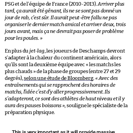
PSG et de l’équipe de France (2010-2013).
Arriver plus
tard, ça aurait été gênant, ils ne se sont pas donné un
jour de rab, c’est sûr. Il aurait peut-être fallu ne pas
organiser le dernier match amical et arriver deux, trois
jours avant, mais ça ne devrait pas poser de problème
pour les poules. »
En plus du
jet-lag
, les joueurs de Deschamps devront
s’adapter à la chaleur du continent américain, alors
qu’ils sont la deuxième équipe avec « les matchs les
plus chauds » de la phase de groupes (entre 27 et 29
degrés),
selon une étude de Bloomberg
.
« Avec des
entraînements qui se rapprochent des horaires de
matchs, l’idée c’est d’y aller progressivement. Ils
s’adapteront, ce sont des athlètes de haut niveau et il y
aura des pauses boissons »
, souligne le spécialiste de la
préparation physique.
This is very important as it will provide massive