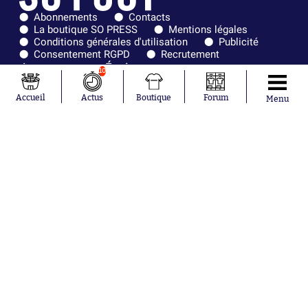
Abonnements
Contacts
La boutique SO PRESS
Mentions légales
Conditions générales d'utilisation
Publicité
Consentement RGPD
Recrutement
Joueurs en
Équipes en
10
tendance
tendance
Accueil
Actus
Boutique
Forum
Menu
Mohamed
Chelsea
Salah
Paris Saint-
Mykhailo
Germain
Mudryk
Bordeaux
Neymar
Olympique
Khalis Merah
lyonnais
Loïs Openda
FIFA
Moussa
Real Madrid
Niakhaté
RC Strasbourg
Nicolás
AC Milan
Tagliafico
France
Pavel Šulc
RC Lens
Josh Maja
Gauthier Hein