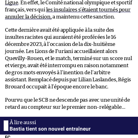
Ligue
. En effet, le Comité national olympique et sportif
français, vers qui
les insulaires s’étaient tournés pour
annuler la décision,
a maintenu cette sanction.
Cette dernière avait été appliquée à la suite des
insultes racistes qui auraient été proférées le 16
décembre 2023, à l’occasion de la dix-huitième
journée. Les Lions de Furiani accueillaient alors
Quevilly-Rouen, et le match, terminé sur un score nul
et vierge, avait été interrompu en raison notamment
de gros mots envoyés à l’inention de l’arbitre
assistant. Remplacé depuis par Lilian Laslandes, Régis
Brouard occupait à l’époque encore le banc.
Pourvu que le SCB ne descende pas avec une unité de
retard au compteur sur le premier non-relégable…
Bastia tient son nouvel entraîneur
FC