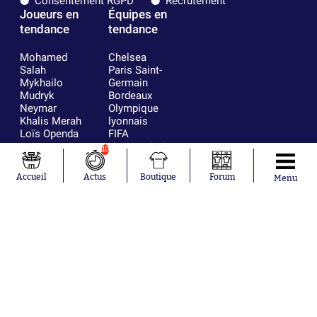
Consentement RGPD
Recrutement
Joueurs en
Équipes en
tendance
tendance
Mohamed
Chelsea
Salah
Paris Saint-
Mykhailo
Germain
Mudryk
Bordeaux
Neymar
Olympique
Khalis Merah
lyonnais
Loïs Openda
FIFA
Moussa
Real Madrid
10
Niakhaté
RC Strasbourg
Nicolás
AC Milan
Accueil
Actus
Boutique
Forum
Menu
Tagliafico
France
Pavel Šulc
RC Lens
Josh Maja
Gauthier Hein