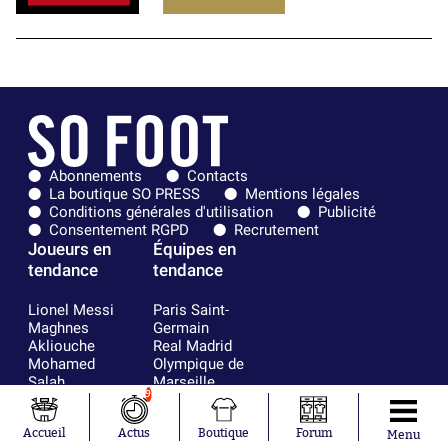
Abonnements
Contacts
La boutique SO PRESS
Mentions légales
Conditions générales d'utilisation
Publicité
Consentement RGPD
Recrutement
Joueurs en
Équipes en
tendance
tendance
Lionel Messi
Paris Saint-
Maghnes
Germain
Akliouche
Real Madrid
Mohamed
Olympique de
Salah
Marseille
9
Neymar
FIFA
Julián Álvarez
FC Barcelone
Ferrán Torres
Argentine
Accueil
Actus
Boutique
Forum
Menu