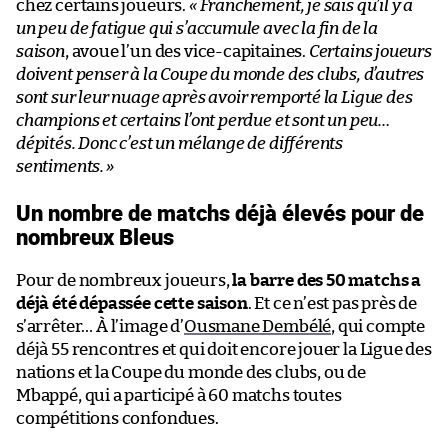
chez certains joueurs.
« Franchement, je sais qu’il y a
un peu de fatigue qui s’accumule avec la fin de la
saison
, avoue l’un des vice-capitaines.
Certains joueurs
doivent penser à la Coupe du monde des clubs, d’autres
sont sur leur nuage après avoir remporté la Ligue des
champions et certains l’ont perdue et sont un peu…
dépités. Donc c’est un mélange de différents
sentiments.
»
Un nombre de matchs déjà élevés pour de
nombreux Bleus
Pour de nombreux joueurs,
la barre des 50 matchs a
déjà été dépassée cette saison
. Et ce n’est pas près de
s’arrêter… À l’image d’
Ousmane Dembélé
, qui compte
déjà 55 rencontres et qui doit encore jouer la Ligue des
nations et la Coupe du monde des clubs, ou de
Mbappé, qui a participé à 60 matchs toutes
compétitions confondues.