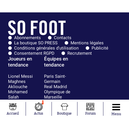
Abonnements
Contacts
La boutique SO PRESS
Mentions légales
Conditions générales d'utilisation
Publicité
Consentement RGPD
Recrutement
Joueurs en
Équipes en
tendance
tendance
Lionel Messi
Paris Saint-
Maghnes
Germain
Akliouche
Real Madrid
Mohamed
Olympique de
Salah
Marseille
Neymar
FIFA
0
Julián Álvarez
FC Barcelone
Ferrán Torres
Argentine
Accueil
Actus
Boutique
Forum
Menu
Kilian Corredor
Olympique
Franco
lyonnais
Mastantuono
AS Monaco