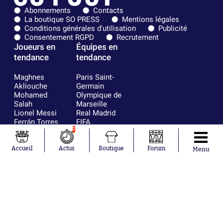
Abonnements
Contacts
La boutique SO PRESS
Mentions légales
Conditions générales d'utilisation
Publicité
Consentement RGPD
Recrutement
Joueurs en
Équipes en
tendance
tendance
Maghnes
Paris Saint-
Akliouche
Germain
Mohamed
Olympique de
Salah
Marseille
Lionel Messi
Real Madrid
Ferrán Torres
FIFA
Kilian Corredor
Olympique
0
Franco
lyonnais
Mastantuono
AS Monaco
Accueil
Actus
Boutique
Forum
Menu
Orel Mangala
FC Barcelone
Rio Mavuba
Argentine
Rodri
RC Strasbourg
Mika Godts
Trabzonspor