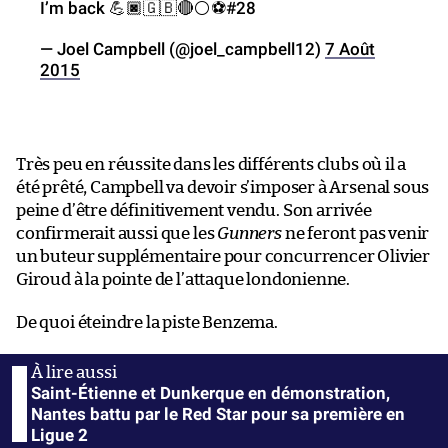
I’m back 💪🏿🇬🇧🔴⚪️⚽️#28
— Joel Campbell (@joel_campbell12)
7 Août
2015
Très peu en réussite dans les différents clubs où il a
été prêté, Campbell va devoir s’imposer à Arsenal sous
peine d’être définitivement vendu. Son arrivée
confirmerait aussi que les
Gunners
ne feront pas venir
un buteur supplémentaire pour concurrencer Olivier
Giroud à la pointe de l’attaque londonienne.
De quoi éteindre la piste Benzema.
Saint-Étienne et Dunkerque en démonstration,
Nantes battu par le Red Star pour sa première en
Ligue 2