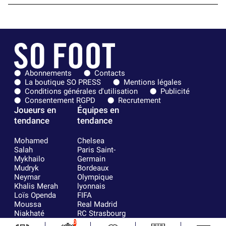
Abonnements
Contacts
La boutique SO PRESS
Mentions légales
Conditions générales d'utilisation
Publicité
Consentement RGPD
Recrutement
Joueurs en
Équipes en
tendance
tendance
Mohamed
Chelsea
Salah
Paris Saint-
Mykhailo
Germain
Mudryk
Bordeaux
Neymar
Olympique
Khalis Merah
lyonnais
Loïs Openda
FIFA
Moussa
Real Madrid
Niakhaté
RC Strasbourg
Nicolás
AC Milan
0