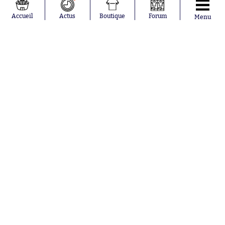
Tagliafico
France
Pavel Šulc
RC Lens
Accueil
Actus
Boutique
Forum
Menu
Josh Maja
Gauthier Hein