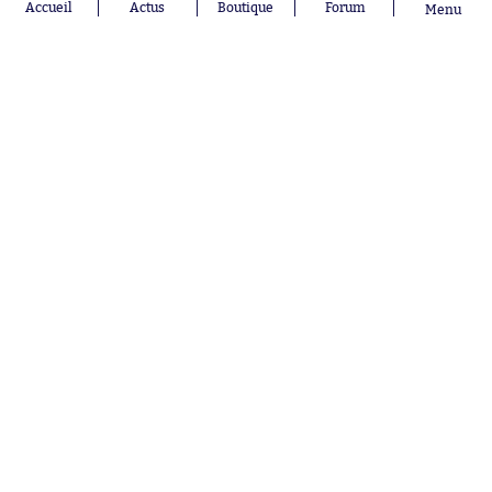
Accueil
Actus
Boutique
Forum
Menu
Franco
lyonnais
Mastantuono
AS Monaco
Orel Mangala
FC Barcelone
Rio Mavuba
Argentine
Rodri
RC Strasbourg
Mika Godts
Trabzonspor