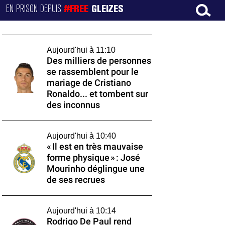
EN PRISON DEPUIS
#FREE
GLEIZES
Aujourd'hui à 11:10
Des milliers de personnes
se rassemblent pour le
mariage de Cristiano
Ronaldo... et tombent sur
des inconnus
Aujourd'hui à 10:40
« Il est en très mauvaise
forme physique » : José
Mourinho déglingue une
de ses recrues
Aujourd'hui à 10:14
Rodrigo De Paul rend