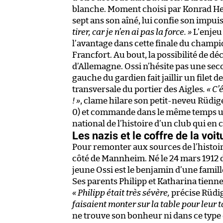
blanche. Moment choisi par Konrad Heid
sept ans son aîné, lui confie son impu
tirer, car je n’en ai pas la force. »
L’enjeu 
l’avantage dans cette finale du champi
Francfort. Au bout, la possibilité de dé
d’Allemagne. Ossi n’hésite pas une secon
gauche du gardien fait jaillir un filet 
transversale du portier des Aigles
.
« C’
! »
,
clame hilare son petit-neveu Rüdiger
0) et commande dans le même temps une 
national de l’histoire d’un club qui e
Les nazis et le coffre de la voit
Pour remonter aux sources de l’histoire
côté de Mannheim. Né le 24 mars 1912 da
jeune Ossi est le benjamin d’une fami
Ses parents Philipp et Katharina tienn
«
Philipp était très sévère,
précise
Rüdig
faisaient monter sur la table pour leur t
ne trouve son bonheur ni dans ce type d