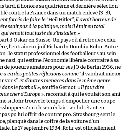
lus tard, il honore sa quatrième et dernière sélection
oublé contre la France dans un match enlevé (3-3),
ient forcés de faire le
“
Heil Hitler”,
il avait horreur de
éressait pas à la politique, mais il était en total
ui venait tout juste de s’installer.
»
part d’Oskar en Suisse. Un pays où il retrouve celui
e, l’entraîneur juif Richard « Dombi » Kohn. Autre
n : le statut professionnel des footballeurs au sein
ime nazi, qui estime l’économie libérale contraire à sa
in de joueurs amateurs pour ses JO de Berlin 1936, ne
le a eu des petites réflexions comme
“
il vaudrait mieux
ur vous”,
et d’autres menaces dans le même genre.
e dans le football
»
, souffle Gernot.
«
Il faut dire
e plus cher d’Europe
»
, racontait à qui le voulait son ami
 Même si Rohr trouve le temps d’empocher une coupe
sshoppers Zurich sera éclair. Le club étant en
t pas pu lui offrir de contrat pro. Strasbourg sent le
ce, planqué dans le coffre de la voiture d’un
liale. Le 17 septembre 1934, Rohr est officiellement