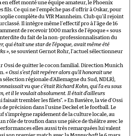
e a en effet monté une équipe amateur, le Phoenix
s fils. Ce qui ne l’empêche pas d’offrir à Oskar, pour
panoplie complète du VfR Mannheim. Club qu’il rejoint
rclassé. Il intègre même l’effectif pro à l’âge de 16
tamment de recevoir 1000 marks de l’époque « sous
interdite du fait de la non-professionnalisation du
, qui était une star de l’époque, avait même été
rks
»
,
se souvient Gernot Rohr, l’actuel sélectionneur
ur Ossi de quitter le cocon familial. Direction Munich
rn.
«
Ossi s’est fait repérer alors qu’il honorait une
a sélection régionale d’Allemagne du Sud, NDLR),
onnaissait vu que c’était Richard Kohn, qui l’a eu sous
t il le voulait absolument. Il était d’ailleurs
faisait trembler les filets
”
.
»
En Bavière, la vie d’Ossi
 de précision dans l’usine Deckel et le football. Le
 s’imprègne rapidement de la culture locale,
au
un rôle de troufion dans une pièce de théâtre avec le
performances elles aussi très remarquées lui valent
ainsi son premier match avec la
Mannschaft
le 6 mars