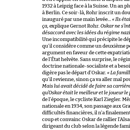
1932 à Leipzig face à la Suisse. Un an p
à Berlin. Ce soir-là, Rohr inscrit un d
inauguré par une main levée…
«
Ils éta
ça,
explique Gernot Rohr.
Oskar ne s’int
désaccord avec les idées du régime nazi q
Une incompatibilité qui précipite le dé
qu’il considère comme
un deuxième pèr
argument en faveur de cette expatriatio
de l’État helvète. Sans surprise, le rég
doctrine nationale-socialiste et a beso
digère pas le départ d’Oskar.
«
La famil
qu’il revienne, sinon ça va aller mal po
Mais lui avait décidé de faire sa carrièr
qu’Oskar était le meilleur et le joueur l
de l’époque, le cycliste Karl Ziegler.
nationale en 1934, son passage aux Gra
difficultés financières, il n’a finalemen
coup et convainc Oskar de rallier l’Alsa
dirigeant du club selon la légende fami