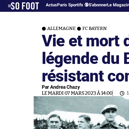
Actus
Paris Sportifs 🔞
S'abonner
Le Magazi
ALLEMAGNE
FC BAYERN
Vie et mort 
légende du 
résistant co
Par Andrea Chazy
LE MARDI 07 MARS 2023 À 14:00