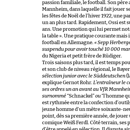
passion familiale, le football. Son pèr
Mannheim, dans laquelle il fait jouer se
les fêtes de Noël de l’hiver 1922, une 
un an plus tard. Rapidement, Ossi est su
ans. Une promotion qui lui permet no
la table ». Une pratique courante mais 
football en Allemagne.
«
Sepp Herberger
suspendu pour avoir touché 10 000 ma
du Nigeria et petit frère de Rüdiger
.
Trois saisons plus tard, il est temps po
et son club de niveau régional, le Baye
sélection junior avec le
Süddeutschen
(l
explique Gernot Rohr.
L’entraîneur le c
ses ordres un an avant au VfR Mannheim, e
surnommé
“Schnackel”
ou
“l’homme qui 
est rythmée entre la confection d’outils
jeune homme d’un mètre soixante-neuf
point, dès sa première année, de jouer 
comique Weiß Ferdl. Côté terrain, ses 
d’être appelé en sélection. Il dispute 