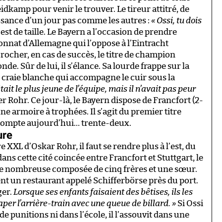
kamp pour venir le trouver. Le tireur attitré, de
issance d’un jour pas comme les autres :
« Ossi, tu dois
est de taille. Le Bayern a l’occasion de prendre
onnat d’Allemagne qui l’oppose à l’Eintracht
crocher, en cas de succès, le titre de champion
de. Sûr de lui, il s’élance. Sa lourde frappe sur la
de craie blanche qui accompagne le cuir sous la
était le plus jeune de l’équipe, mais il n’avait pas peur
 Rohr. Ce jour-là, le Bayern dispose de Francfort (2-
armoire à trophées. Il s’agit du premier titre
n compte aujourd’hui… trente-deux.
ure
 XXL d’Oskar Rohr, il faut se rendre plus à l’est, du
ns cette cité coincée entre Francfort et Stuttgart, le
lle nombreuse composée de cinq frères et une sœur.
ent un restaurant appelé
Schifferbörse
près du port.
er.
Lorsque ses enfants faisaient des bêtises, ils les
aper l’arrière-train avec une queue de billard.
»
Si Ossi
e punitions ni dans l’école, il l’assouvit dans une