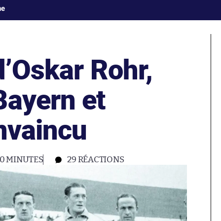
ne
d’Oskar Rohr,
Bayern et
nvaincu
10 MINUTES
29
RÉACTIONS