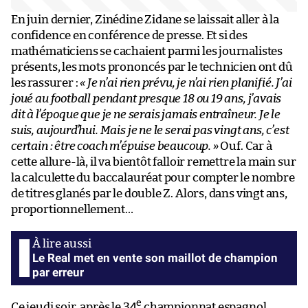
En juin dernier, Zinédine Zidane se laissait aller à la
confidence en conférence de presse. Et si des
mathématiciens se cachaient parmi les journalistes
présents, les mots prononcés par le technicien ont dû
les rassurer :
« Je n’ai rien prévu, je n’ai rien planifié. J’ai
joué au football pendant presque 18 ou 19 ans, j’avais
dit à l’époque que je ne serais jamais entraîneur. Je le
suis, aujourd’hui. Mais je ne le serai pas vingt ans, c’est
certain : être coach m’épuise beaucoup. »
Ouf. Car à
cette allure-là, il va bientôt falloir remettre la main sur
la calculette du baccalauréat pour compter le nombre
de titres glanés par le double Z. Alors, dans vingt ans,
proportionnellement…
Le Real met en vente son maillot de champion
par erreur
e
Ce jeudi soir, après le 34
championnat espagnol