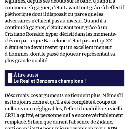
légitimes, depuis ses débuts sur le banc. Quand il a
commencé à gagner, c’était avant tout grâce à l’effectif
pléthorique dont il disposait ou parce que les
adversaires n’étaient pas au niveau. Quand il a
continué à gagner, c’était avant tout grâce à un
Cristiano Ronaldo hyper décisif dans les moments-
clés ou parce que Barcelone n’était pas au top. ZZ
n’était et ne devait rester qu’un excellent meneur
d’hommes, dont le passé de joueur représentait sa
plus grande qualité.
Le Real et Benzema champions !
Désormais, ces arguments ne tiennent plus. Même s’il
est toujours riche et qu’il a été complété à coups de
millions non négligeables, l’effectif madrilène a vieilli.
CR7 l’a quitté, et personne ne l’a encore véritablement
remplacé. Si bien que durant l’absence de Zidane,
parti en mai 2018 pour mieux revenir en mars 2019,