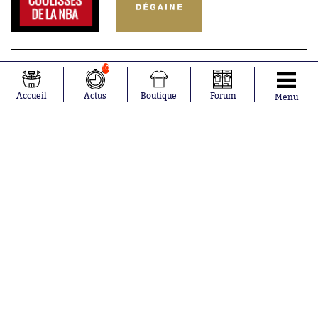
10
Accueil
Actus
Boutique
Forum
Menu
Abonnements
Contacts
La boutique SO PRESS
Mentions légales
Conditions générales d'utilisation
Publicité
Consentement RGPD
Recrutement
Joueurs en
Équipes en
tendance
tendance
Mohamed
Chelsea
Salah
Paris Saint-
Mykhailo
Germain
Mudryk
Bordeaux
Neymar
Olympique
Khalis Merah
lyonnais