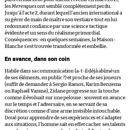
les
Merengues
ont semblé complètement perdu.
Jusqu’à l’acte 2, durant lequel l’ancien international a
su gérer de main de maître son vestiaire tout en lui
redonnant confiance par une science tactique
évidente et un sens du réalisme primordial.
Conséquences : en quelques semaines, la Maison-
Blanche s’est trouvée transformée et embellie.
En avance, dans son coin
Habile dans sa communication (a-t-il déjà abîmé un
de ses éléments, en public ?) et proche de ses joueurs
(suffit de demander à Sergio Ramos, Karim Benzema
ou Raphaël Varane), Zidane progresse sur la touche
comme il évoluait sur une pelouse : souvent en avance
sur le temps et l’adversaire, en se servant de sa
discrétion comme d’une arme invisible intouchable.
Doué pour apprendre de ses expériences et s’adapter
aux situations, l’homme sait en effet cacher ses talents