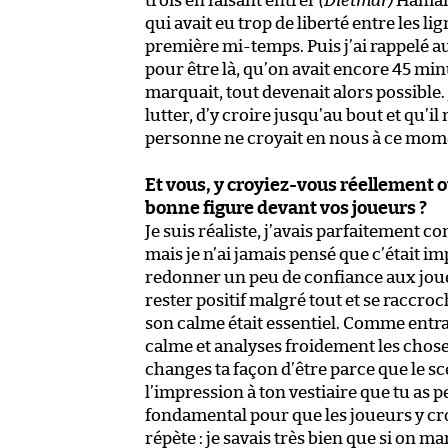
trois en faisant entrer
(Dietmar)
Hamann
qui avait eu trop de liberté entre les l
première mi-temps. Puis j’ai rappelé a
pour être là, qu’on avait encore 45 min
marquait, tout devenait alors possible. J
lutter, d’y croire jusqu’au bout et qu’il
personne ne croyait en nous à ce mome
Et vous, y croyiez-vous réellement o
bonne figure devant vos joueurs ?
Je suis réaliste, j’avais parfaitement c
mais je n’ai jamais pensé que c’était im
redonner un peu de confiance aux joueurs
rester positif malgré tout et se raccro
son calme était essentiel. Comme entraî
calme et analyses froidement les chose
changes ta façon d’être parce que le sc
l’impression à ton vestiaire que tu as p
fondamental pour que les joueurs y croie
répète : je savais très bien que si on m