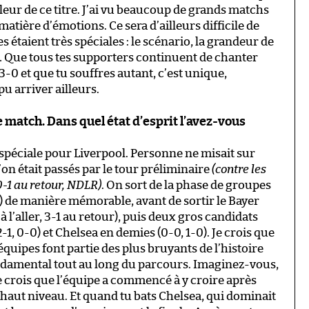
leur de ce titre. J’ai vu beaucoup de grands matchs
matière d’émotions. Ce sera d’ailleurs difficile de
 étaient très spéciales : le scénario, la grandeur de
… Que tous tes supporters continuent de chanter
-0 et que tu souffres autant, c’est unique,
pu arriver ailleurs.
le match. Dans quel état d’esprit l’avez-vous
spéciale pour Liverpool. Personne ne misait sur
’on était passés par le tour préliminaire
(contre les
 0-1 au retour, NDLR)
. On sort de la phase de groupes
1) de manière mémorable, avant de sortir le Bayer
 l’aller, 3-1 au retour), puis deux gros candidats
-1, 0-0) et Chelsea en demies (0-0, 1-0). Je crois que
quipes font partie des plus bruyants de l’histoire
ondamental tout au long du parcours. Imaginez-vous,
 Je crois que l’équipe a commencé à y croire après
s haut niveau. Et quand tu bats Chelsea, qui dominait