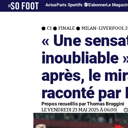
Actus
Paris Sportifs 🔞
S'abonner
Le Magazi
C1
FINALE
MILAN-LIVERPOOL 2
« Une sensa
inoubliable »
après, le mi
raconté par 
Propos recueillis par Thomas Broggini
LE VENDREDI 23 MAI 2025 À 06:00