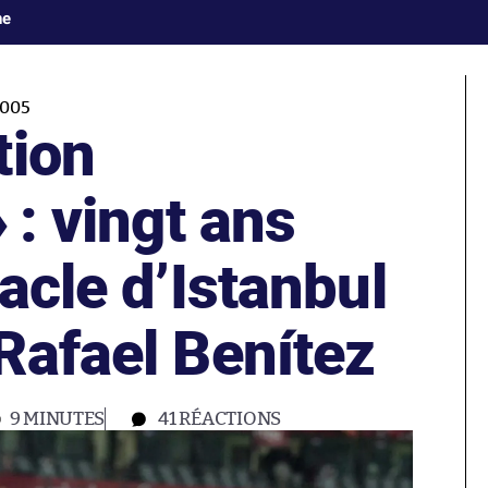
ne
005
tion
 : vingt ans
racle d’Istanbul
Rafael Benítez
9 MINUTES
41
RÉACTIONS