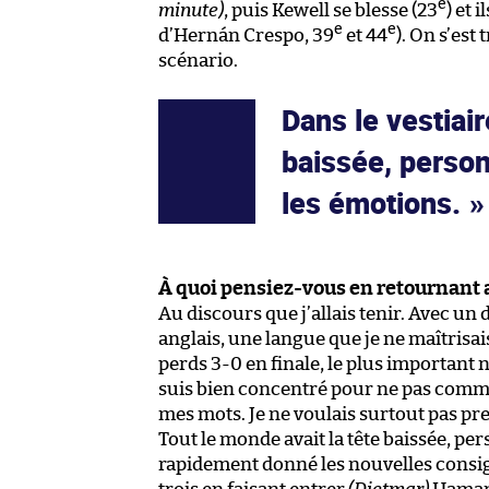
e
minute)
, puis Kewell se blesse (23
) et 
e
e
d’Hernán Crespo, 39
et 44
). On s’est
scénario.
Dans le vestiair
baissée, personn
les émotions.
À quoi pensiez-vous en retournant a
Au discours que j’allais tenir. Avec un 
anglais, une langue que je ne maîtrisai
perds 3-0 en finale, le plus important n
suis bien concentré pour ne pas comm
mes mots. Je ne voulais surtout pas pr
Tout le monde avait la tête baissée, pers
rapidement donné les nouvelles consign