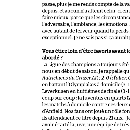
passe, plus je me rends compte de la va
depuis, et aucun n’a atteint celui-ci en 
faire mieux, parce que les circonstances
l’adversaire, l’ambiance, les émotions
avec autant de ferveur quand tu perds 3
exceptionnel. Je ne sais pas si ça aurait 
Vous étiez loin d’être favoris avant 
abordé ?
La Ligue des champions a toujours été 
nous en début de saison. Je rappelle qu
Autrichiens du Grazer AK ; 2-0 à l’aller,
en battant l’Olympiakos à domicile (3-
Leverkusen en huitièmes de finale (3-1 à
coup sur coup : la Juventus en quarts (2
les matchs à domicile contre ces deux é
d’Anfield. Nos fans ont joué un rôle f
ils attendaient ce titre depuis 21 ans…
avoir écarté la Juve, une équipe de trè