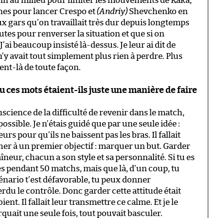
 au milieu pour limiter les mouvements de Kaká,
ignes pour lancer Crespo et
(Andriy)
Shevchenko en
ux gars qu’on travaillait très dur depuis longtemps
utes pour renverser la situation et que si on
’ai beaucoup insisté là-dessus. Je leur ai dit de
 n’y avait tout simplement plus rien à perdre. Plus
nt-là de toute façon.
u ces mots étaient-ils juste une manière de faire
onscience de la difficulté de revenir dans le match,
possible. Je n’étais guidé que par une seule idée :
 pour qu’ils ne baissent pas les bras. Il fallait
cher à un premier objectif : marquer un but. Garder
neur, chacun a son style et sa personnalité. Si tu es
s pendant 50 matchs, mais que là, d’un coup, tu
énario t’est défavorable, tu peux donner
erdu le contrôle. Donc garder cette attitude était
nt. Il fallait leur transmettre ce calme. Et je le
arquait une seule fois, tout pouvait basculer.