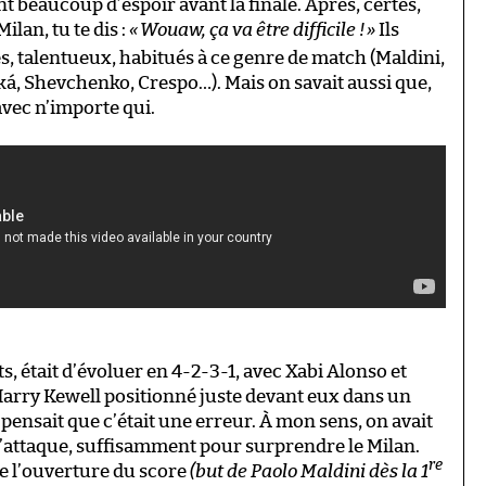
t beaucoup d’espoir avant la finale. Après, certes,
ilan, tu te dis :
«
Wouaw, ça va être difficile !
»
Ils
, talentueux, habitués à ce genre de match (Maldini,
aká, Shevchenko, Crespo…). Mais on savait aussi que,
avec n’importe qui.
, était d’évoluer en 4-2-3-1, avec Xabi Alonso et
Harry Kewell positionné juste devant eux dans un
pensait que c’était une erreur. À mon sens, on avait
 l’attaque, suffisamment pour surprendre le Milan.
re
e l’ouverture du score
(but de Paolo Maldini dès la 1