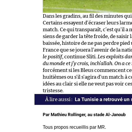
Dans les gradins, au fil des minutes qui
Certains essayent d’écraser leurs larme
match. Ce qui transparaît, c’est qu’il
siens de garder la tête froide, de saisi
baissée, histoire de ne pas perdre pied 
France que se jouera l’avenir de la nat
le positif
, continue Sliti.
Les exploits da
du monde et j’y crois, inch’allah. On a ce r
forcément si les Bleus commencent ce du
huitièmes ou s’il s’agira d’un match à c
idées au clair si elle ne veut pas voir 
tristesse.
La Tunisie a retrouvé un
Par Mathieu Rollinger, au stade Al-Janoub
Tous propos recueillis par MR.