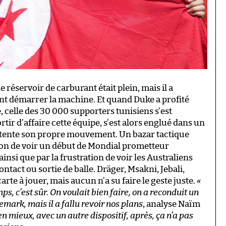
e réservoir de carburant était plein, mais il a
ent démarrer la machine. Et quand Duke a profité
e, celle des 30 000 supporters tunisiens s’est
rtir d’affaire cette équipe, s’est alors englué dans un
 tente son propre mouvement. Un bazar tactique
on de voir un début de Mondial prometteur
insi que par la frustration de voir les Australiens
tact ou sortie de balle. Dräger, Msakni, Jebali,
carte à jouer, mais aucun n’a su faire le geste juste.
«
, c’est sûr. On voulait bien faire, on a reconduit un
mark, mais il a fallu revoir nos plans
, analyse Naïm
n mieux, avec un autre dispositif, après, ça n’a pas