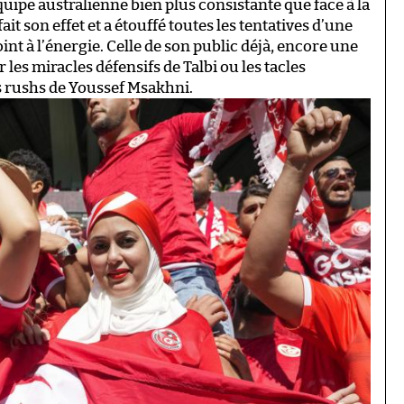
quipe australienne bien plus consistante que face à la
it son effet et a étouffé toutes les tentatives d’une
nt à l’énergie. Celle de son public déjà, encore une
r les miracles défensifs de Talbi ou les tacles
s rushs de Youssef Msakhni.