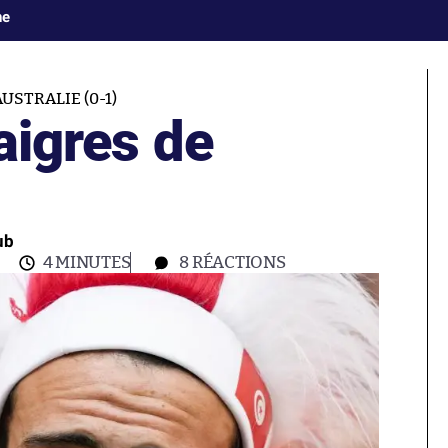
ne
USTRALIE (0-1)
 aigres de
ub
4 MINUTES
8
RÉACTIONS