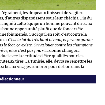
 s’égrainent, les drapeaux finissent de s’agiter.
s, d’autres disparaissent sous leur chéchia. Fin du
 a manqué à cette équipe un homme pouvant dire aux
r la bonne opportunité plutôt que de foncer tête
une fois menés. Quoi qu’il en soit, c’est contre la
ion.
« C’est la loi du très haut niveau, et je veux garder
ns le foot, ça existe. On va jouer contre les champions
êve, et ce n’est pas fini. »
La donne changera
el avec la certitude d’être qualifiés pour les
outeaux tirés. La Tunisie, elle, devra se remettre les
ces si beaux visages sombrer pour de bon dans la
 sélectionneur