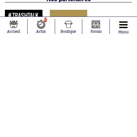
10
Accueil
Actus
Boutique
Forum
Menu
Abonnements
Contacts
La boutique SO PRESS
Mentions légales
Conditions générales d'utilisation
Publicité
Consentement RGPD
Recrutement
Joueurs en
Équipes en
tendance
tendance