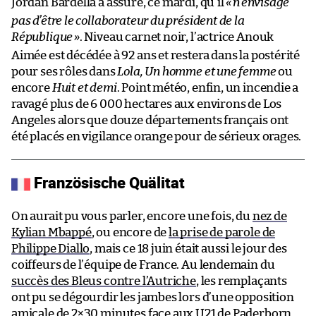
Jordan Bardella a assuré, ce mardi, qu’il
«
n’envisage
pas d’être le collaborateur du président de la
République
»
. Niveau carnet noir, l’actrice Anouk
Aimée est décédée à 92 ans et restera dans la postérité
pour ses rôles dans
Lola, Un homme et une femme
ou
encore
Huit et demi
. Point météo, enfin, un incendie a
ravagé plus de 6 000 hectares aux environs de Los
Angeles alors que douze départements français ont
été placés en vigilance orange pour de sérieux orages.
Französische Quälitat
On aurait pu vous parler, encore une fois, du
nez de
Kylian Mbappé
, ou encore de
la prise de parole de
Philippe Diallo
, mais ce 18 juin était aussi le jour des
coiffeurs de l’équipe de France. Au lendemain du
succès des Bleus contre l’Autriche
, les remplaçants
ont pu se dégourdir les jambes lors d’une opposition
amicale de 2×30 minutes face aux U21 de Paderborn.