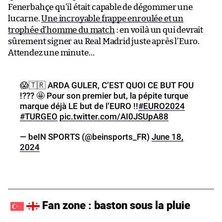
Fenerbahçe qu’il était capable de dégommer une
lucarne.
Une incroyable frappe enroulée et un
trophée d’homme du match
: en voilà un qui devrait
sûrement signer au Real Madrid juste après l’Euro.
Attendez une minute…
😱🇹🇷 ARDA GULER, C’EST QUOI CE BUT FOU
!??? 🤩 Pour son premier but, la pépite turque
marque déjà LE but de l’EURO !!
#EURO2024
#TURGEO
pic.twitter.com/AI0JSUpA88
— beIN SPORTS (@beinsports_FR)
June 18,
2024
Fan zone : baston sous la pluie