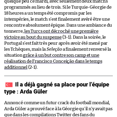
quelque peu ce mardi, avec seulement deux matchs
programmés au lieu de trois. Si le Turquie-Géorgie de
18 heures a un temps été compromis par les
intempéries, le match s’est finalement avéré être une
rencontre absolument épique. Dans une ambiance du
tonnerre,
les Turcs ont décroché une première
victoire au bout du suspense
(3-1). Dans la soirée, le
Portugal s’est fait très peur après avoir été mené par
les Tchèques, mais la
Seleção
a finalement renversé la
situation
grâce à un but contre son camp et une
réalisation de Francisco Conceição dans le temps
additionnel
(2-1).
Il a déjà gagné sa place pour l’équipe
type : Arda Güler
Annoncé comme un futur crack du football mondial,
Arda Güler a prouvé face à la Géorgie qu’il n’y avait pas
que dans les compilations Twitter des fans du