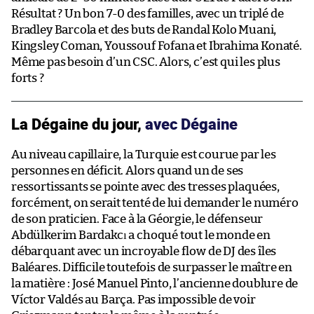
Résultat ? Un bon 7-0 des familles, avec un triplé de
Bradley Barcola et des buts de Randal Kolo Muani,
Kingsley Coman, Youssouf Fofana et Ibrahima Konaté.
Même pas besoin d’un CSC. Alors, c’est qui les plus
forts ?
La Dégaine du jour,
avec Dégaine
Au niveau capillaire, la Turquie est courue par les
personnes en déficit. Alors quand un de ses
ressortissants se pointe avec des tresses plaquées,
forcément, on serait tenté de lui demander le numéro
de son praticien. Face à la Géorgie, le défenseur
Abdülkerim Bardakcı a choqué tout le monde en
débarquant avec un incroyable flow de DJ des îles
Baléares. Difficile toutefois de surpasser le maître en
la matière : José Manuel Pinto, l’ancienne doublure de
Víctor Valdés au Barça. Pas impossible de voir