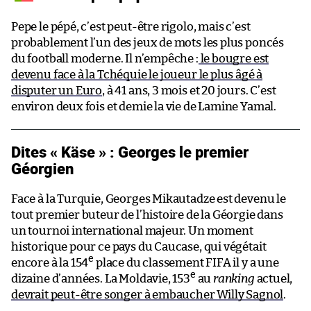
Pepe le pépé, c’est peut-être rigolo, mais c’est
probablement l’un des jeux de mots les plus poncés
du football moderne. Il n’empêche :
le bougre est
devenu face à la Tchéquie le joueur le plus âgé à
disputer un Euro
, à 41 ans, 3 mois et 20 jours. C’est
environ deux fois et demie la vie de Lamine Yamal.
Dites « Käse » : Georges le premier
Géorgien
Face à la Turquie, Georges Mikautadze est devenu le
tout premier buteur de l’histoire de la Géorgie dans
un tournoi international majeur. Un moment
historique pour ce pays du Caucase, qui végétait
e
encore à la 154
place du classement FIFA il y a une
e
dizaine d’années. La Moldavie, 153
au
ranking
actuel,
devrait peut-être songer à embaucher Willy Sagnol
.