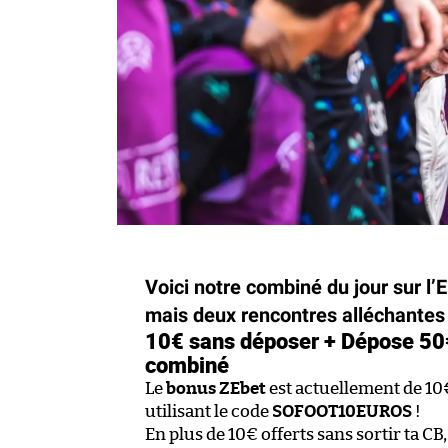
Voici notre combiné du jour sur l
mais deux rencontres alléchantes 
10€ sans déposer + Dépose 50
combiné
Le
bonus ZEbet
est actuellement de 10
utilisant le code
SOFOOT10EUROS
!
En plus de 10€ offerts sans sortir ta CB