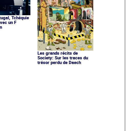
tugal, Tchéquie
avec un F
n
Les grands récits de
Society: Sur les traces du
trésor perdu de Daech