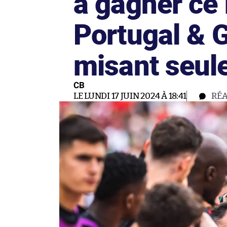
à gagner ce
Portugal & 
misant seul
CB
LE LUNDI 17 JUIN 2024 À 18:41
RÉ