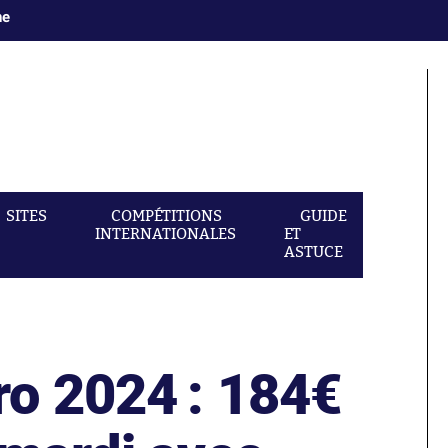
ne
SITES
COMPÉTITIONS
GUIDE
INTERNATIONALES
ET
ASTUCE
o 2024 : 184€