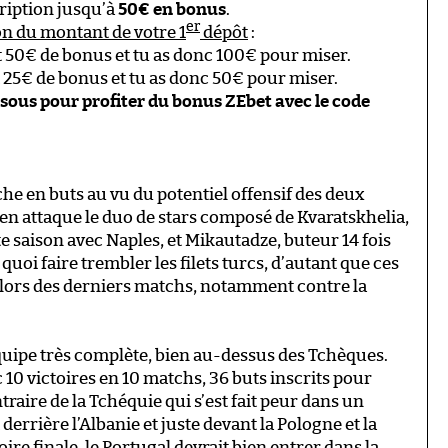
ription jusqu’à
50€ en bonus
.
er
n du montant de votre 1
dépôt
:
ct 50€ de bonus et tu as donc 100€ pour miser.
ct 25€ de bonus et tu as donc 50€ pour miser.
ssous pour profiter du bonus ZEbet avec le code
he en buts au vu du potentiel offensif des deux
 en attaque le duo de stars composé de Kvaratskhelia,
e saison avec Naples, et Mikautadze, buteur 14 fois
quoi faire trembler les filets turcs, d’autant que ces
lors des derniers matchs, notamment contre la
.
équipe très complète, bien au-dessus des Tchèques.
c 10 victoires en 10 matchs, 36 buts inscrits pour
traire de la Tchéquie qui s’est fait peur dans un
rrière l’Albanie et juste devant la Pologne et la
oire finale, le Portugal devrait bien entrer dans la