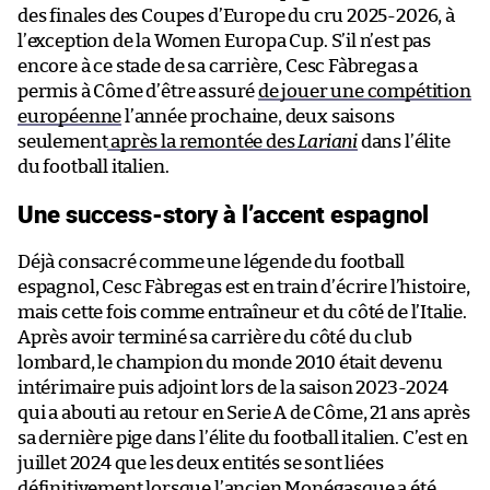
des finales des Coupes d’Europe du cru 2025-2026, à
l’exception de la Women Europa Cup. S’il n’est pas
encore à ce stade de sa carrière, Cesc Fàbregas a
permis à Côme d’être assuré
de jouer une compétition
européenne
l’année prochaine, deux saisons
seulement
après la remontée des
Lariani
dans l’élite
du football italien.
Une success-story à l’accent espagnol
Déjà consacré comme une légende du football
espagnol, Cesc Fàbregas est en train d’écrire l’histoire,
mais cette fois comme entraîneur et du côté de l’Italie.
Après avoir terminé sa carrière du côté du club
lombard, le champion du monde 2010 était devenu
intérimaire puis adjoint lors de la saison 2023-2024
qui a abouti au retour en Serie A de Côme, 21 ans après
sa dernière pige dans l’élite du football italien. C’est en
juillet 2024 que les deux entités se sont liées
définitivement lorsque l’ancien Monégasque a été