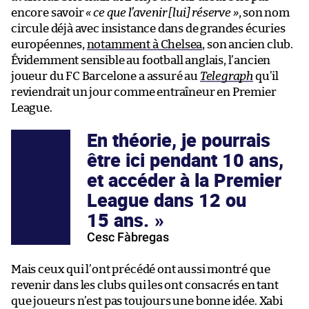
encore savoir
«
ce que l’avenir [lui] réserve
»
, son nom
circule déjà avec insistance dans de grandes écuries
européennes,
notamment à Chelsea
, son ancien club.
Évidemment sensible au football anglais, l’ancien
joueur du FC Barcelone a assuré au
Telegraph
qu’il
reviendrait un jour comme entraîneur en Premier
League.
En théorie, je pourrais
être ici pendant 10 ans,
et accéder à la Premier
League dans 12 ou
15 ans.
Cesc Fàbregas
Mais ceux qui l’ont précédé ont aussi montré que
revenir dans les clubs qui les ont consacrés en tant
que joueurs n’est pas toujours une bonne idée. Xabi