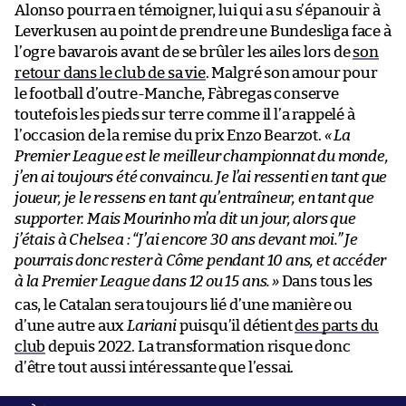
Alonso pourra en témoigner, lui qui a su s’épanouir à
Leverkusen au point de prendre une Bundesliga face à
l’ogre bavarois avant de se brûler les ailes lors de
son
retour dans le club de sa vie
. Malgré son amour pour
le football d’outre-Manche, Fàbregas conserve
toutefois les pieds sur terre comme il l’a rappelé à
l’occasion de la remise du prix Enzo Bearzot.
«
La
Premier League est le meilleur championnat du monde,
j’en ai toujours été convaincu.
Je l’ai ressenti en tant que
joueur, je le ressens en tant qu’entraîneur, en tant que
supporter. Mais Mourinho m’a dit un jour, alors que
j’étais à Chelsea :
“J’ai encore 30 ans devant moi.”
Je
pourrais donc rester à Côme pendant 10 ans, et accéder
à la Premier League dans 12 ou 15 ans.
»
Dans tous les
cas, le Catalan sera toujours lié d’une manière ou
d’une autre aux
Lariani
puisqu’il détient
des parts du
club
depuis 2022. La transformation risque donc
d’être tout aussi intéressante que l’essai.