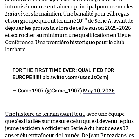
intronisé comme entraîneur principal pour mener les
Lariani
vers le maintien. Une banalité pour Fàbregas
es
et son groupe qui ont terminé 10
de Serie A, avant de
déjouer les pronostics lors de cette saison 2025-2026
et accrocher au minimum une qualification en Ligue
Conférence. Une première historique pour le club
lombard.
FOR THE FIRST TIME EVER: QUALIFIED FOR
EUROPE!!!!!!
pic.twitter.com/usssJsQsmj
— Como1907 (@Como_1907)
May 10, 2026
Une histoire de terrain avant tout
, avec une équipe
que s’est taillée sur mesure celui qui est devenu le plus
jeune tacticien à officier en Serie A du haut de ses 37
ans et élu entraîneur de l’année. De Jean Butez dans les