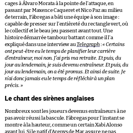
cages à Álvaro Morata à la pointe de l’attaque, en
passant par Maxence Caqueret et Nico Paz au milieu
de terrain, Fàbregas a bâti une équipe à son image :
capable de presser sur l’entièreté du rectangle vert, où
le collectif et le beau jeu passent avant tout. Une
histoire démarrée tambour battant comme il l’a
expliqué dans une interview au
Telegraph
:
«
Certains
ont peut-être eu le temps de planifier leur carrière
d’entraîneur, moi non.
J’ai pris ma retraite. Et puis, du
jour au lendemain, je suis devenu entraîneur. Et puis, du
jour au lendemain, on a été promus. Et ainsi de suite. Je
n’ai donc jamais eu le temps de réfléchir à un plan
précis.
»
Le chant des sirènes anglaises
Nombreux sont les joueurs devenus entraîneurs à ne
pas avoir réussi la bascule. Fàbregas pour l’instant se
montre à la hauteur, comme un certain Xabi Alonso
avant lui. Si le natif d’Arenys de Mar assure ne pas