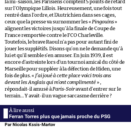
la mi-saison, les Parisiens comptent 5 points de retard
sur l’Olympique Lillois. Heureusement, une fois tout
rentré dans l’ordre, et l’Autrichien dans ses cages,
ceux que la presse va surnommer les «
Pingouins
»
alignent les victoires jusqu’à la finale de Coupe de
France remportée contre le FCO Charleville.
Toutefois, le brave Raoul n’a pas pour autant fini de
jouer les supplétifs. Disons qu’on ne le demande qu’à
lui et qu’il semble s’en amuser. En juin 1939, il est
encore d’astreinte lors d’un tournoi amical du côté de
Marseille pour suppléer à la défection de Hiden, une
fois de plus. «
J’ai joué à cette place voici trois ans
devant les Anglais qui m’ont complimenté
» ,
répondait-il amusé à
Paris-Soir
avant d’entrer sur le
terrain… Y avait-il un vague sarcasme derrière ?
Ferran Torres plus que jamais proche du PSG
Par Nicolas Kssis-Martov