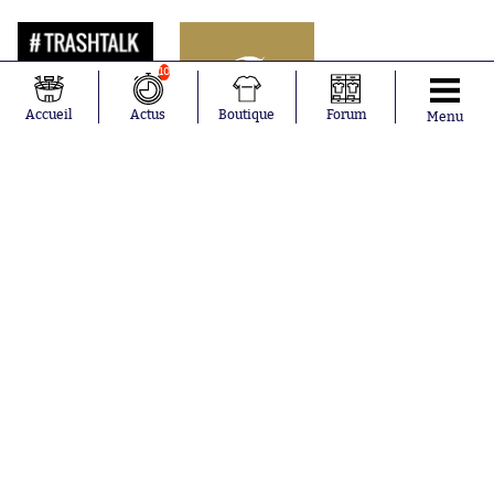
10
Accueil
Actus
Boutique
Forum
Menu
Abonnements
Contacts
La boutique SO PRESS
Mentions légales
Conditions générales d'utilisation
Publicité
Consentement RGPD
Recrutement
Joueurs en
Équipes en
tendance
tendance
Mohamed
Chelsea