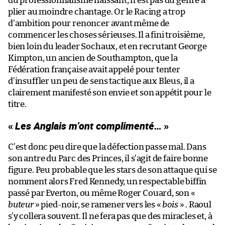
du professionnalisme naissant, n’est pas du genre à
plier au moindre chantage. Or le Racing a trop
d’ambition pour renoncer avant même de
commencer les choses sérieuses. Il a fini troisième,
bien loin du leader Sochaux, et en recrutant George
Kimpton, un ancien de Southampton, que la
Fédération française avait appelé pour tenter
d’insuffler un peu de sens tactique aux Bleus, il a
clairement manifesté son envie et son appétit pour le
titre.
«
Les Anglais m’ont complimenté…
»
C’est donc peu dire que la défection passe mal. Dans
son antre du Parc des Princes, il s’agit de faire bonne
figure. Peu probable que les stars de son attaque qui se
nomment alors Fred Kennedy, un respectable biffin
passé par Everton, ou même Roger Couard, son «
buteur
» pied-noir, se ramener vers les «
bois
» . Raoul
s’y collera souvent. Il ne fera pas que des miracles et, à