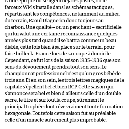
À une époque où se figent déjà les postes, ou le
fameux WM s’installe dans les schémas tactiques,
répartissant les compétences, notamment au milieu
du terrain, Raoul Diagne ira donc toujours au
charbon. Une qualité – ou un penchant – sacrificielle
qui lui valut une certaine reconnaissance quelques
années plus tard quand il se battra comme un beau
diable, cette fois bien à sa place sur le terrain, pour
faire briller la France lors de sa coupe à domicile.
Cependant, ce fut lors de la saison 1935-1936 que son
sens du dévouement prendra tout son sens. Le
championnat professionnel n’est qu’un gros bébé de
trois ans. Et en son sein, les trois lettres magiques de la
capitale s’épellent bel et bien RCP. Cette saison qui
s’annonce sera bel et bien d’ailleurs celle d’un double
sacre, le titre et surtout la coupe, sûrement le
principal trophée dont rêve vraiment toute formation
hexagonale. Toutefois cette saison fut au préalable
celle d’un miracle autrement plus improbable.