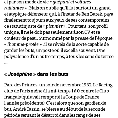
et par son mode de vie «
guépard et voitures
rutilantes
» . Mais on oublie qu’il fut surtout un grand
et atypique défenseur qui, à l’instar de Ben Barek, paya
finalement toujours aux yeux de ses contemporains
ce statut injuste de «
pionnier
» . Pourtant, son profil
unique, il ne le doit pas seulement à son CV et sa
couleur de peau. Surnommé par la presse de l’époque,
«
l’homme-protée
» , il se révéla de la sorte capable de
garder les buts, un poste où il excella souvent. Une
polyvalence d’un autre temps, à tous les sens du terme
….
«
Joséphine
» dans les buts
Parc des Princes, un soir de novembre 1932. Le Racing
club de Paris mène à la mi-temps 1 à 0 contre le Club
français (qui avait remporté la Coupe de France
l’année précédente). C’est alors que son gardien de
but, André Tassin, se blesse au début de la seconde
période semant le désarroi dans les rangs de ses