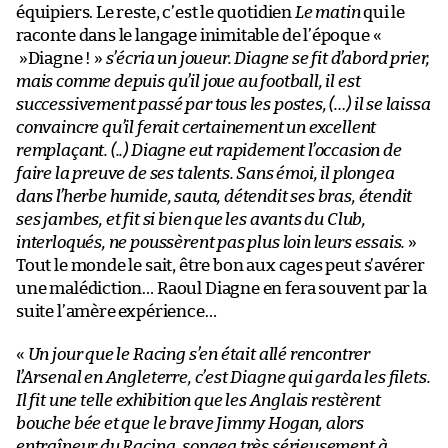
équipiers. Le reste, c’est le quotidien
Le matin
qui le
raconte dans le langage inimitable de l’époque «
»Diagne ! »
s’écria un joueur. Diagne se fit d’abord prier,
mais comme depuis qu’il joue au football, il est
successivement passé par tous les postes, (…) il se laissa
convaincre qu’il ferait certainement un excellent
remplaçant. (..) Diagne eut rapidement l’occasion de
faire la preuve de ses talents. Sans émoi, il plongea
dans l’herbe humide, sauta, détendit ses bras, étendit
ses jambes, et fit si bien que les avants du Club,
interloqués, ne poussèrent pas plus loin leurs essais.
»
Tout le monde le sait, être bon aux cages peut s’avérer
une malédiction… Raoul Diagne en fera souvent par la
suite l’amère expérience…
«
Un jour que le Racing s’en était allé rencontrer
l’Arsenal en Angleterre, c’est Diagne qui garda les filets.
Il fit une telle exhibition que les Anglais restèrent
bouche bée et que le brave Jimmy Hogan, alors
entraîneur du Racing, songea très sérieusement à