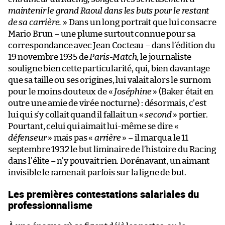
maintenir le grand Raoul dans les buts pour le restant
de sa carrière.
» Dans un long portrait que lui consacre
Mario Brun – une plume surtout connue pour sa
correspondance avec Jean Cocteau – dans l’édition du
19 novembre 1935 de
Paris-Match
, le journaliste
souligne bien cette particularité, qui, bien davantage
que sa taille ou ses origines, lui valait alors le surnom
pour le moins douteux de «
Joséphine
» (Baker était en
outre une amie de virée nocturne) : désormais, c’est
lui qui s’y collait quand il fallait un «
second
» portier.
Pourtant, celui qui aimait lui-même se dire «
défenseur
» mais pas «
arrière
» – il marqua le 11
septembre 1932 le but liminaire de l’histoire du Racing
dans l’élite – n’y pouvait rien. Dorénavant, un aimant
invisible le ramenait parfois sur la ligne de but.
Les premières contestations salariales du
professionnalisme