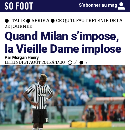
S’abonner au mag
ITALIE
SERIE A
CE QU'IL FAUT RETENIR DE LA
2E JOURNÉE
Quand Milan s’impose,
la Vieille Dame implose
Par Morgan Henry
LE LUNDI 31 AOÛT 2015 À 17:00
5'
7