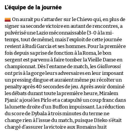
L’équipe de la journée
On aurait pu s’attarder sur le Chievo qui, en plus de
signer sa seconde victoire en autant de rencontres, a
pulvérisé une Lazio méconnaissable (3-0 à la mi-
temps, tout de même), mais l’exploit de cette journée
revient à Rudi Garcia et ses hommes. Pour la première
fois depuis sa prise de fonction à la Roma, le bon
sergent est parvenu à faire tomber la Vieille Dame en
championnat. Dès l’entame de match, les
Giallorossi
ont pris à la gorge leurs adversaires en leur imposant
un pressing dingue et auraient même pu récolter un
penalty après 40 secondes de jeu. Après avoir dominé
les débats durant toute la première heure, Miralem
Pjanić a joué les Pirlo et a catapulté un coup franc dans
la lunette droite d’un Buffon impuissant. La réduction
du score de Dybala à trois minutes du terme ne
change rien à l’issue du match, puisque Džeko s’était
chargé d’assurer la victoire aux Romains huit