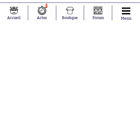
2
Accueil
Actus
Boutique
Forum
Menu
Aujourd'hui à 0:48
Gianni Infantino se fait gauler pour
conflit d'intérêts
Aujourd'hui à 0:04
Bruges lance son championnat
comme sur des roulettes
Hier à 22:28
Fahd El Khoumisti rentre dans la
légende de la Ligue 3
Nos partenaires