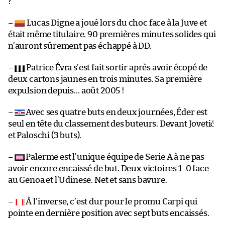
?
–
Lucas Digne a joué lors du choc face à la Juve et
était même titulaire. 90 premières minutes solides qui
n’auront sûrement pas échappé à DD.
–
Patrice Évra s’est fait sortir après avoir écopé de
deux cartons jaunes en trois minutes. Sa première
expulsion depuis… août 2005 !
–
Avec ses quatre buts en deux journées, Éder est
seul en tête du classement des buteurs. Devant Jovetić
et Paloschi (3 buts).
–
Palerme est l’unique équipe de Serie A à ne pas
avoir encore encaissé de but. Deux victoires 1-0 face
au Genoa et l’Udinese. Net et sans bavure.
–
À l’inverse, c’est dur pour le promu Carpi qui
pointe en dernière position avec sept buts encaissés.