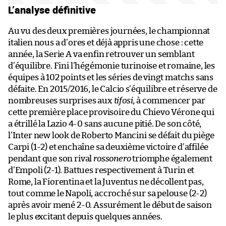
L’analyse définitive
Au vu des deux premières journées, le championnat
italien nous a d’ores et déjà appris une chose : cette
année, la Serie A va enfin retrouver un semblant
d’équilibre. Fini l’hégémonie turinoise et romaine, les
équipes à 102 points et les séries de vingt matchs sans
défaite. En 2015/2016, le Calcio s’équilibre et réserve de
nombreuses surprises aux
tifosi
, à commencer par
cette première place provisoire du Chievo Vérone qui
a étrillé la Lazio 4-0 sans aucune pitié. De son côté,
l’Inter new look de Roberto Mancini se défait du piège
Carpi (1-2) et enchaîne sa deuxième victoire d’affilée
pendant que son rival
rossonero
triomphe également
d’Empoli (2-1). Battues respectivement à Turin et
Rome, la Fiorentina et la Juventus ne décollent pas,
tout comme le Napoli, accroché sur sa pelouse (2-2)
après avoir mené 2-0. Assurément le début de saison
le plus excitant depuis quelques années.