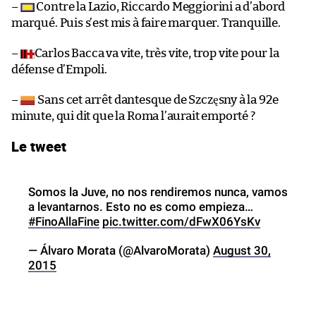
–
Contre la Lazio, Riccardo Meggiorini a d’abord
marqué. Puis s’est mis à faire marquer. Tranquille.
–
Carlos Bacca va vite, très vite, trop vite pour la
défense d’Empoli.
–
Sans cet arrêt dantesque de Szczęsny à la 92e
minute, qui dit que la Roma l’aurait emporté ?
Le tweet
Somos la Juve, no nos rendiremos nunca, vamos
a levantarnos. Esto no es como empieza…
#FinoAllaFine
pic.twitter.com/dFwX06YsKv
— Álvaro Morata (@AlvaroMorata)
August 30,
2015