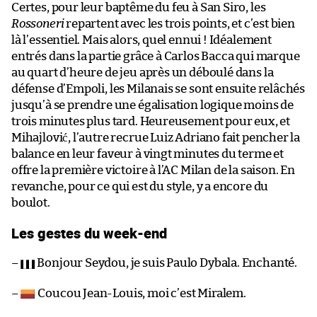
Certes, pour leur baptême du feu à San Siro, les
Rossoneri
repartent avec les trois points, et c’est bien
là l’essentiel. Mais alors, quel ennui ! Idéalement
entrés dans la partie grâce à Carlos Bacca qui marque
au quart d’heure de jeu après un déboulé dans la
défense d’Empoli, les Milanais se sont ensuite relâchés
jusqu’à se prendre une égalisation logique moins de
trois minutes plus tard. Heureusement pour eux, et
Mihajlović, l’autre recrue Luiz Adriano fait pencher la
balance en leur faveur à vingt minutes du terme et
offre la première victoire à l’AC Milan de la saison. En
revanche, pour ce qui est du style, y a encore du
boulot.
Les gestes du week-end
–
Bonjour Seydou, je suis Paulo Dybala. Enchanté.
–
Coucou Jean-Louis, moi c’est Miralem.