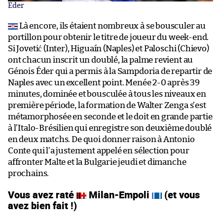
Eder
Là encore, ils étaient nombreux à se bousculer au
portillon pour obtenir le titre de joueur du week-end.
Si Jovetić (Inter), Higuaín (Naples) et Paloschi (Chievo)
ont chacun inscrit un doublé, la palme revient au
Génois Éder qui a permis à la Sampdoria de repartir de
Naples avec un excellent point. Menée 2-0 après 39
minutes, dominée et bousculée à tous les niveaux en
première période, la formation de Walter Zenga s’est
métamorphosée en seconde et le doit en grande partie
à l’Italo-Brésilien qui enregistre son deuxième doublé
en deux matchs. De quoi donner raison à Antonio
Conte qui l’a justement appelé en sélection pour
affronter Malte et la Bulgarie jeudi et dimanche
prochains.
Vous avez raté
Milan-Empoli
(et vous
avez bien fait !)