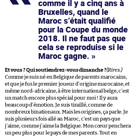
comme il y a cinq ans à
Bruxelles, quand le
Maroc s’était qualifié
pour la Coupe du monde
2018. Il ne faut pas que
cela se reproduise si le
Maroc gagne.
Et vous ? Qui soutiendrez-vous dimanche ?
(Rires.)
Comme je suis né en Belgique de parents marocains,
et que je fus le premier joueur d’origine marocaine, et
même nord-africaine, à être international belge, c’est
un match encore plus spécial pour moi ! Il y aura
beaucoup d’émotion. Je suis tiraillé, comme de
nombreux binationaux. Mais les origines, ça parle. Je
suis plusieurs fois allé au Maroc, c’est un pays que
j’aime, comme j’aime la Belgique. Mon cœur penchera
un peu plus pour le pays de mes parents. Tout en