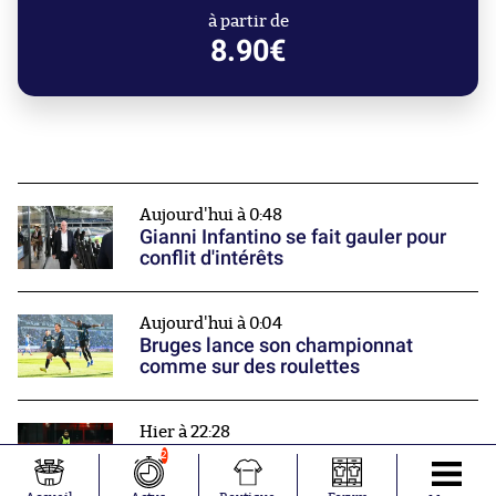
à partir de
8.90€
Aujourd'hui à 0:48
Gianni Infantino se fait gauler pour
conflit d'intérêts
Aujourd'hui à 0:04
Bruges lance son championnat
comme sur des roulettes
Hier à 22:28
Fahd El Khoumisti rentre dans la
2
légende de la Ligue 3