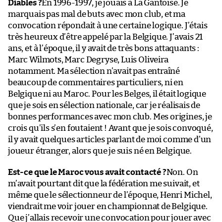
Diables ?
En 1996-1997, je jouais à La Gantoise. Je
marquais pas mal de buts avec mon club, et ma
convocation répondait à une certaine logique. J’étais
très heureux d’être appelé par la Belgique. J’avais 21
ans, et à l’époque, il y avait de très bons attaquants :
Marc Wilmots, Marc Degryse, Luis Oliveira
notamment. Ma sélection n’avait pas entraîné
beaucoup de commentaires particuliers, ni en
Belgique ni au Maroc. Pour les Belges, il était logique
que je sois en sélection nationale, car je réalisais de
bonnes performances avec mon club. Mes origines, je
crois qu’ils s’en foutaient ! Avant que je sois convoqué,
il y avait quelques articles parlant de moi comme d’un
joueur étranger, alors que je suis né en Belgique.
Est-ce que le Maroc vous avait contacté ?
Non. On
m’avait pourtant dit que la fédération me suivait, et
même que le sélectionneur de l’époque, Henri Michel,
viendrait me voir jouer en championnat de Belgique.
Que j’allais recevoir une convocation pour jouer avec