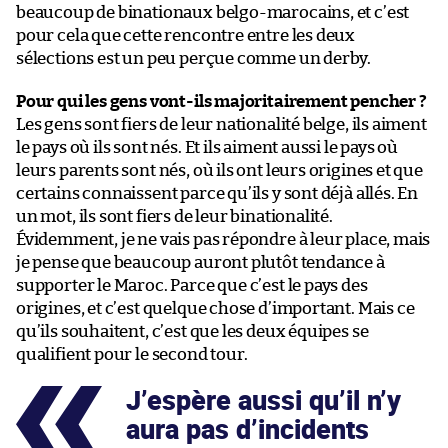
beaucoup de binationaux belgo-marocains, et c’est
pour cela que cette rencontre entre les deux
sélections est un peu perçue comme un derby.
Pour qui les gens vont-ils majoritairement pencher ?
Les gens sont fiers de leur nationalité belge, ils aiment
le pays où ils sont nés. Et ils aiment aussi le pays où
leurs parents sont nés, où ils ont leurs origines et que
certains connaissent parce qu’ils y sont déjà allés. En
un mot, ils sont fiers de leur binationalité.
Évidemment, je ne vais pas répondre à leur place, mais
je pense que beaucoup auront plutôt tendance à
supporter le Maroc. Parce que c’est le pays des
origines, et c’est quelque chose d’important. Mais ce
qu’ils souhaitent, c’est que les deux équipes se
qualifient pour le second tour.
J’espère aussi qu’il n’y
aura pas d’incidents