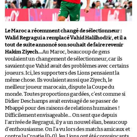
Le Maroc a récemment changé de sélectionneur :
Walid Regragui a remplacé Vahid Halilhodžić, et il a
tout de suite annoncé son souhait de faire revenir
Hakim Ziyech…
Au Maroc, beaucoup de gens
voulaient un changement de sélectionneur, car ils
savaient que Vahid avait des problèmes avec certains
joueurs. Ici, les supporters des Lions pensaient la
même chose. Ils voulaient aussi que Ziyech, le
meilleur joueur marocain, dispute la Coupe du
monde. Toutes proportions gardées, c’est comme si
Didier Deschamps avait envisagé de se passer de
Mbappé pour des raisons de relations humaines !
Difficilement envisageable… On sent que depuis
l’arrivée de Regragui, il y a un nouvel élan, beaucoup
d’enthousiasme. On l’a vu lors des matchs amicaux et
contre la Croatie (0-0), les Lions ont été convaincants,